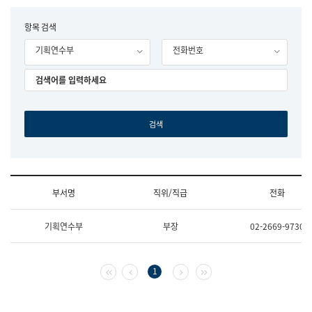
립
국
F
항목 검색
어
o
원
기획연수부
전화번호
r
조
m
직
도
국
어
원
원
장
기
획
연
수
부서명
직위/직급
전화
부
기
조
획
기획연수부
부장
02-2669-9730
직
운
및
영
업
과
무
공
첫 페이지
이전 페이지
다음 페이지
마지막 페이지
1
소
공
개
언
(부
어
서
과