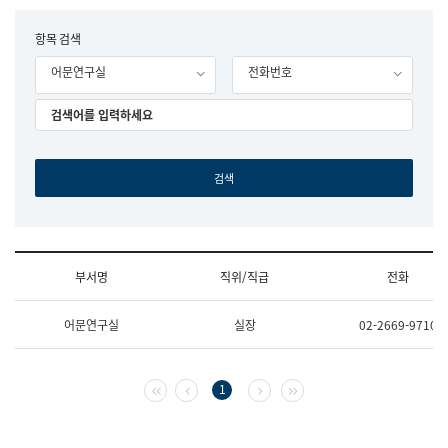
립
국
F
항목 검색
어
o
원
어문연구실
전화번호
r
조
m
직
도
국
어
원
원
장
기
획
연
수
부서명
직위/직급
전화
부
기
조
획
어문연구실
실장
02-2669-9710
직
운
및
영
업
과
무
공
첫 페이지
이전 페이지
다음 페이지
마지막 페이지
1
소
공
개
언
(부
어
서
과