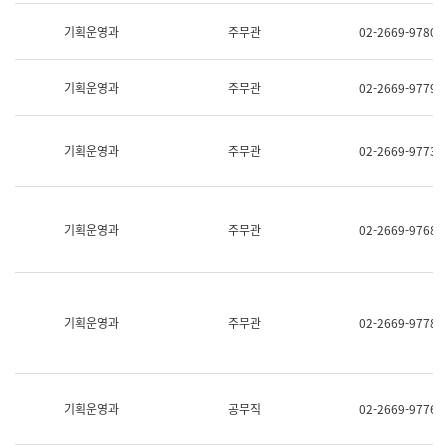
명,
교
직
기획운영과
주무관
02-2669-9780
육
위/
연
직
수
급,
과
기획운영과
주무관
02-2669-9779
전
어
화,
문
담
연
당
기획운영과
주무관
02-2669-9773
구
업
실
무)
어
문
연
기획운영과
주무관
02-2669-9768
구
과
어
문
연
구
기획운영과
주무관
02-2669-9778
과
(사
전
팀)
언
기획운영과
공무직
02-2669-9776
어
정