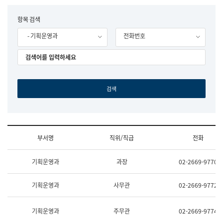
립
국
F
항목 검색
어
o
원
- 기획운영과
전화번호
r
조
m
직
도
국
어
원
원
장
기
획
연
수
부서명
직위/직급
전화
부
기
조
획
기획운영과
과장
02-2669-9770
직
운
및
영
업
과
기획운영과
사무관
02-2669-9772
무
공
소
공
개
언
기획운영과
주무관
02-2669-9774
(부
어
서
과