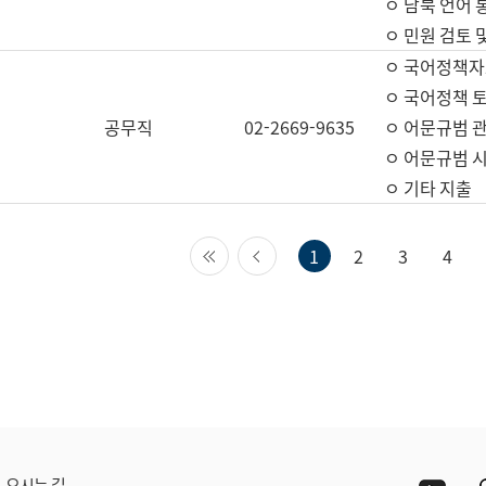
ㅇ 남북 언어 
ㅇ 민원 검토 
ㅇ 국어정책자
ㅇ 국어정책 
공무직
02-2669-9635
ㅇ 어문규범 
ㅇ 어문규범 
ㅇ 기타 지출
첫 페이지
이전 페이지
1
2
3
4
Yout
오시는 길