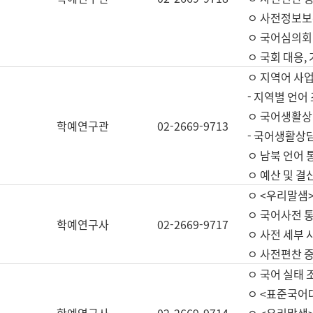
ㅇ 사전정보보
ㅇ 국어심의회
ㅇ 국회 대응,
ㅇ 지역어 사
- 지역별 언어
ㅇ 국어생활상
학예연구관
02-2669-9713
- 국어생활상담
ㅇ 남북 언어 
ㅇ 예산 및 결산(
ㅇ <우리말샘>
ㅇ 국어사전 통
학예연구사
02-2669-9717
ㅇ 사전 세부 사
ㅇ 사전편찬 
ㅇ 국어 실태 
ㅇ <표준국어