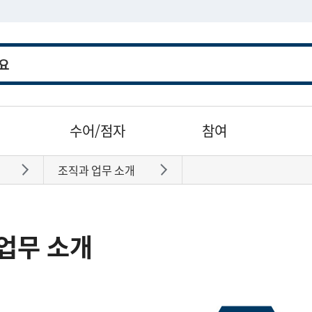
수어/점자
참여
조직과 업무 소개
바로가기
바로가기
업무 소개