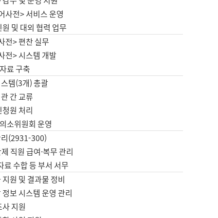
 감수 및 운영 지원
국어사전> 서비스 운영
민원 및 대외 협력 업무
사전> 편찬 실무
사전> 시스템 개발
자료 구축
스템(3개) 총괄
관 간 교류
민청원 처리
의소위원회 운영
(2931-300)
제 직원 급여·복무 관리
 자료 수합 등 부서 서무
 지원 및 결과물 정비
 정보 시스템 운영 관리
조사 지원