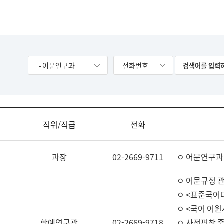
- 어문연구과
전화번호
직위/직급
전화
과장
02-2669-9711
ㅇ 어문연구과
ㅇ 어문규정 
ㅇ <표준국어
ㅇ <국어 어원
학예연구관
02-2669-9718
ㅇ 사전편찬 