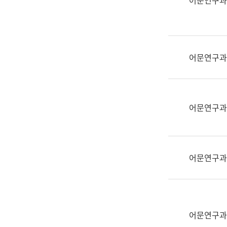
어문연구과
실
어
문
연
구
어문연구과
과
어
문
연
어문연구과
구
과
(사
전
어문연구과
팀)
언
어
정
보
어문연구과
과