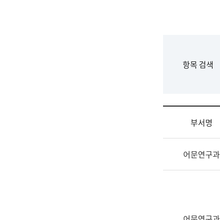
국
립
국
어
원
F
항목 검색
조
o
직
r
도
m
국
어
부서명
원
원
조
장
어문연구과
직
기
및
획
업
연
무
수
소
부
개
기
어문연구과