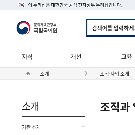
이 누리집은 대한민국 공식 전자정부 누리집입니다.
통
합
검
색
주
지식
개선
교육
메
뉴
현
Home
소개
조직·사업 소개
바로가기
재
위
치:
소개
조직과 
기관 소개