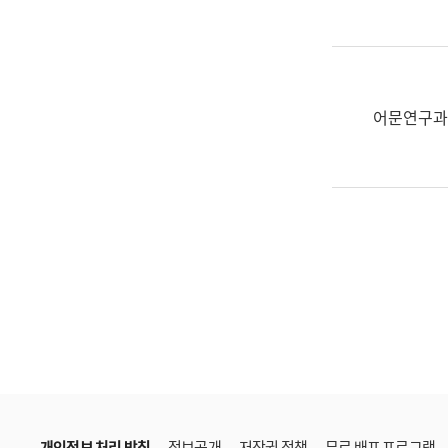
한
국
어
진
흥
어문연구과
과
수
어
점
자
진
흥
과
개인정보 처리 방침
정보공개
저작권 정책
무료 배포 프로그램