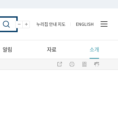
누리집 안내 지도
ENGLISH
전체 
축소
확대
알림
자료
소개
주소 복사
프린트
점자파일 내려받기
점자뷰어 보