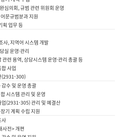
완심의회, 규범 관련 위원회 운영
 어문규범분과 지원
 기획 업무 등
업
 조사, 지역어 시스템 개발
담실 운영·관리
 관련 용역, 상담시스템 운영·관리 총괄 등
통합 사업
2931-300)
 감수 및 운영 총괄
합 시스템 관리 및 운영
업(2931-305) 관리 및 예결산
중장기 계획 수립 지원
조사
대사전> 개편