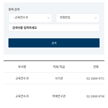
립
국
F
항목 검색
어
o
원
- 교육연수과
전화번호
r
조
m
직
도
국
어
원
원
장
기
획
연
수
부서명
직위/직급
전화
부
기
조
획
교육연수과
서기관
02-2669-9731
직
운
및
영
업
과
무
공
소
공
교육연수과
학예연구관
02-2669-9740
개
언
(부
어
서
과