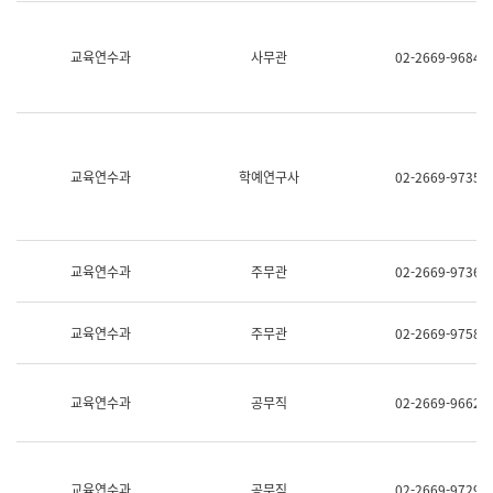
명,
교
직
육
위/
연
교육연수과
사무관
02-2669-9684
직
수
급,
과
전
어
화,
문
담
연
당
구
교육연수과
학예연구사
02-2669-9735
업
실
무)
어
문
연
구
교육연수과
주무관
02-2669-9736
과
어
문
교육연수과
주무관
02-2669-9758
연
구
과
(사
교육연수과
공무직
02-2669-9662
전
팀)
언
어
정
교육연수과
공무직
02-2669-9729