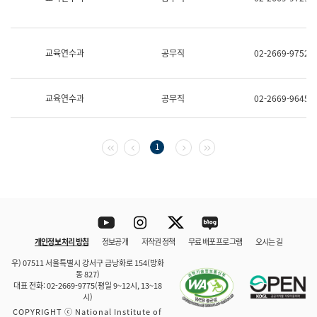
보
과
한
국
교육연수과
공무직
02-2669-9752
어
진
흥
과
교육연수과
공무직
02-2669-9645
수
어
점
자
첫 페이지
이전 페이지
다음 페이지
마지막 페이지
1
진
흥
과
Youtube
Instagram
Twitter
blog
개인정보 처리 방침
정보공개
저작권 정책
무료 배포 프로그램
오시는 길
바로 가기
문체부와 소속기관
우) 07511 서울특별시 강서구 금낭화로 154(방화
동 827)
대표 전화: 02-2669-9775(평일 9~12시, 13~18
시)
COPYRIGHT ⓒ National Institute of