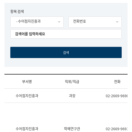
립
국
F
항목 검색
어
o
원
- 수어점자진흥과
전화번호
r
조
m
직
도
국
어
원
원
장
기
획
연
수
부서명
직위/직급
전화
부
기
조
획
수어점자진흥과
과장
02-2669-9690
직
운
및
영
업
과
무
공
소
공
개
언
(부
어
수어점자진흥과
학예연구관
02-2669-9691
서
과