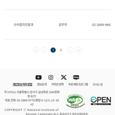
수어점자진흥과
공무직
02-2669-9661
첫 페이지
이전 페이지
다음 페이지
마지막 페이지
1
2
Youtube
Instagram
Twitter
blog
개인정보 처리 방침
정보공개
저작권 정책
무료 배포 프로그램
오시는 길
바로 가기
문체부와 소속기관
우) 07511 서울특별시 강서구 금낭화로 154(방화
동 827)
대표 전화: 02-2669-9775(평일 9~12시, 13~18
시)
COPYRIGHT ⓒ National Institute of
Korean Language ALL RIGHTS RESERVED.