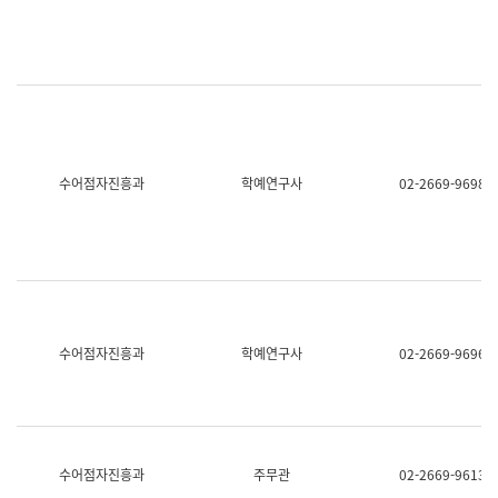
명,
교
직
육
위/
연
직
수
급,
과
전
어
화,
문
담
연
당
구
수어점자진흥과
학예연구사
02-2669-9698
업
실
무)
어
문
연
구
과
어
문
연
수어점자진흥과
학예연구사
02-2669-9696
구
과
(사
전
팀)
언
어
수어점자진흥과
주무관
02-2669-9613
정