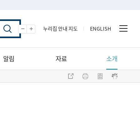
누리집 안내 지도
ENGLISH
전체 
축소
확대
알림
자료
소개
주소 복사
프린트
점자파일 내려받기
점자뷰어 보