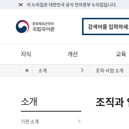
이 누리집은 대한민국 공식 전자정부 누리집입니다.
통
합
검
색
주
지식
개선
교육
메
뉴
현
Home
소개
조직·사업 소개
바로가기
재
위
치:
소개
조직과 
기관 소개