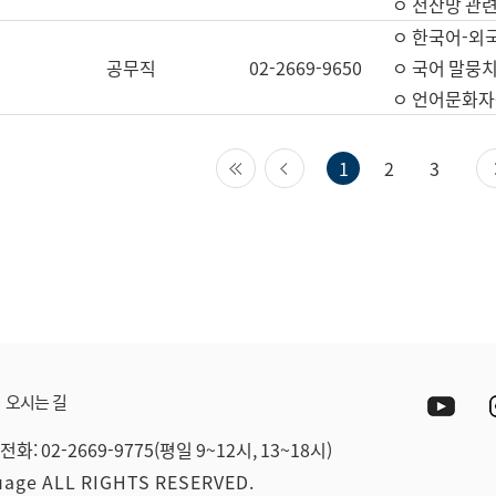
ㅇ 전산망 관련
ㅇ 한국어-외
공무직
02-2669-9650
ㅇ 국어 말뭉치
ㅇ 언어문화자원
첫 페이지
이전 페이지
1
2
3
Yout
오시는 길
전화: 02-2669-9775(평일 9~12시, 13~18시)
guage ALL RIGHTS RESERVED.