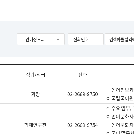
- 언어정보과
전화번호
직위/직급
전화
ㅇ 언어정보과
과장
02-2669-9750
ㅇ 국립국어원
ㅇ 주요 업무,
ㅇ 언어문화자
학예연구관
02-2669-9754
ㅇ 언어문화자
ㅇ 국어 말뭉치