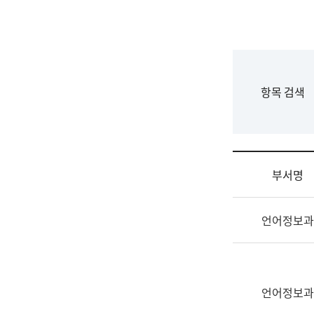
국
립
국
어
원
F
항목 검색
조
o
직
r
도
m
국
어
부서명
원
원
조
장
언어정보과
직
기
및
획
업
연
무
수
소
언어정보과
부
개
기