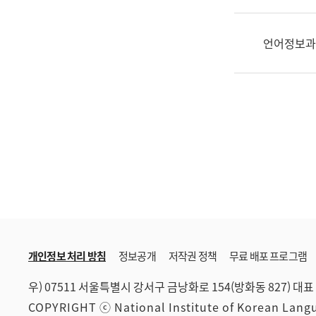
한
국
어
언어정보과
진
흥
과
수
어
점
자
진
흥
과
개인정보 처리 방침
정보공개
저작권 정책
무료 배포 프로그램
우) 07511 서울특별시 강서구 금낭화로 154(방화동 827)
대표 
COPYRIGHT ⓒ National Institute of Korean Lan