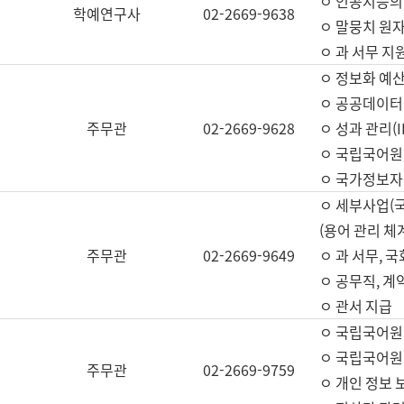
ㅇ 인공지능의
학예연구사
02-2669-9638
ㅇ 말뭉치 원자
ㅇ 과 서무 지
ㅇ 정보화 예산
ㅇ 공공데이터 
주무관
02-2669-9628
ㅇ 성과 관리(
ㅇ 국립국어원
ㅇ 국가정보자
ㅇ 세부사업(
(용어 관리 체
주무관
02-2669-9649
ㅇ 과 서무, 
ㅇ 공무직, 계
ㅇ 관서 지급
ㅇ 국립국어원
ㅇ 국립국어원
주무관
02-2669-9759
ㅇ 개인 정보 