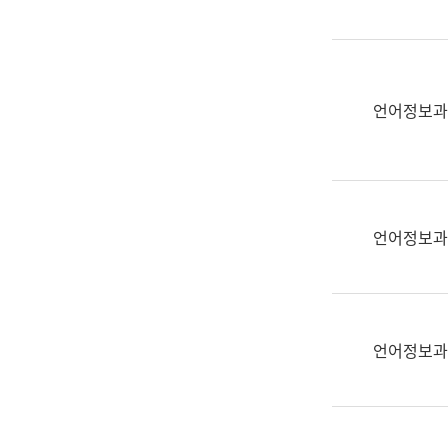
(부
획
서
운
명,
영
직
과
위/
언어정보과
공
직
공
급,
언
전
어
화,
과
담
교
언어정보과
당
육
업
연
무)
수
과
언어정보과
어
문
연
구