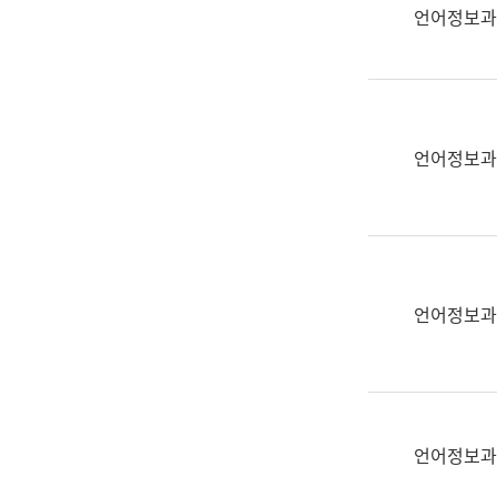
실
언어정보과
어
문
연
구
과
언어정보과
어
문
연
구
과
(사
언어정보과
전
팀)
언
어
정
언어정보과
보
과