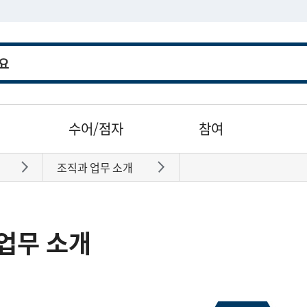
수어/점자
참여
조직과 업무 소개
바로가기
바로가기
업무 소개