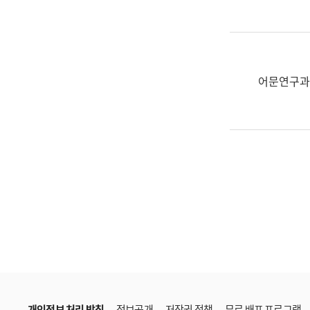
한
국
어
진
흥
어문연구과
과
수
어
점
자
진
흥
과
개인정보 처리 방침
정보공개
저작권 정책
무료 배포 프로그램