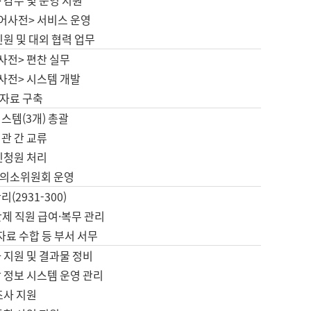
 감수 및 운영 지원
국어사전> 서비스 운영
민원 및 대외 협력 업무
사전> 편찬 실무
사전> 시스템 개발
자료 구축
스템(3개) 총괄
관 간 교류
민청원 처리
의소위원회 운영
(2931-300)
제 직원 급여·복무 관리
 자료 수합 등 부서 서무
 지원 및 결과물 정비
 정보 시스템 운영 관리
조사 지원