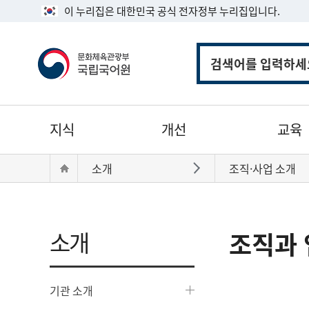
이 누리집은 대한민국 공식 전자정부 누리집입니다.
통
합
검
색
주
지식
개선
교육
메
뉴
현
Home
소개
조직·사업 소개
바로가기
재
위
치:
소개
조직과 
기관 소개