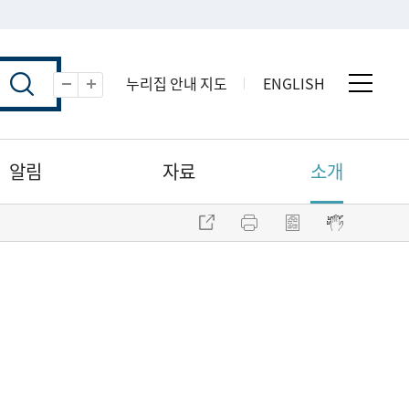
누리집 안내 지도
ENGLISH
전체 
축소
확대
알림
자료
소개
주소 복사
프린트
점자파일 내려받기
점자뷰어 보