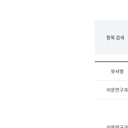
국
립
국
어
원
F
항목 검색
조
o
직
r
도
m
국
어
부서명
원
원
조
장
어문연구과
직
기
및
획
업
연
무
수
소
부
개
기
어문연구과