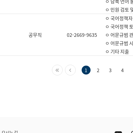
ㅇ 남북 언어 
ㅇ 민원 검토 
ㅇ 국어정책자
ㅇ 국어정책 
공무직
02-2669-9635
ㅇ 어문규범 
ㅇ 어문규범 
ㅇ 기타 지출
첫 페이지
이전 페이지
1
2
3
4
Yout
오시는 길