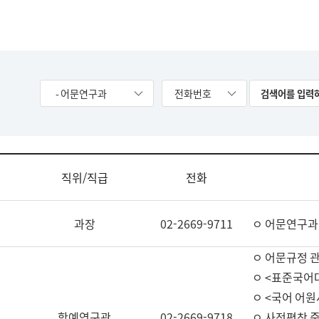
- 어문연구과
전화번호
직위/직급
전화
과장
02-2669-9711
ㅇ 어문연구과
ㅇ 어문규정 
ㅇ <표준국어
ㅇ <국어 어원
학예연구관
02-2669-9718
ㅇ 사전편찬 