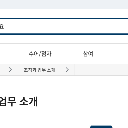
수어/점자
참여
조직과 업무 소개
바로가기
바로가기
업무 소개