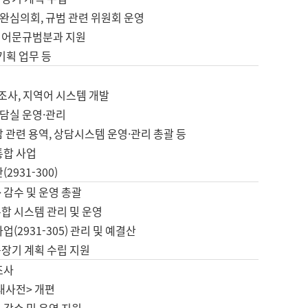
완심의회, 규범 관련 위원회 운영
 어문규범분과 지원
 기획 업무 등
업
 조사, 지역어 시스템 개발
담실 운영·관리
 관련 용역, 상담시스템 운영·관리 총괄 등
통합 사업
2931-300)
 감수 및 운영 총괄
합 시스템 관리 및 운영
업(2931-305) 관리 및 예결산
중장기 계획 수립 지원
조사
대사전> 개편