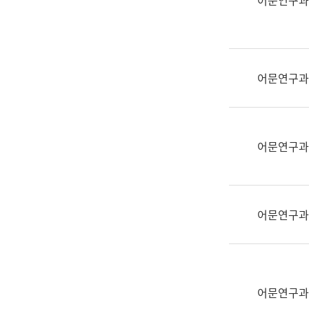
어문연구과
실
어
문
연
구
어문연구과
과
어
문
연
어문연구과
구
과
(사
전
어문연구과
팀)
언
어
정
보
어문연구과
과