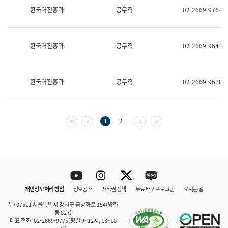
보
한국어진흥과
공무직
02-2669-9764
과
한
국
어
한국어진흥과
공무직
02-2669-9641
진
흥
과
수
한국어진흥과
공무직
02-2669-9678
어
점
자
진
흥
첫 페이지
이전 페이지
다음 페이지
마지막 페이지
1
2
과
Youtube
Instagram
Twitter
blog
개인정보 처리 방침
정보공개
저작권 정책
무료 배포 프로그램
오시는 길
바로 가기
문체부와 소속기관
우) 07511 서울특별시 강서구 금낭화로 154(방화
동 827)
대표 전화: 02-2669-9775(평일 9~12시, 13~18