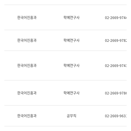
명,
교
직
육
위/
연
한국어진흥과
학예연구사
02-2669-9744
직
수
급,
과
전
어
화,
문
담
연
한국어진흥과
학예연구사
02-2669-9782
당
구
업
실
무)
어
문
연
한국어진흥과
학예연구사
02-2669-9743
구
과
어
문
연
한국어진흥과
학예연구사
02-2669-9786
구
과
(사
전
팀)
한국어진흥과
공무직
02-2669-9631
언
어
정