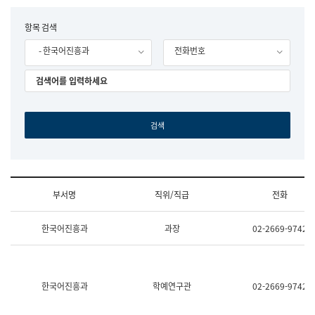
립
국
F
항목 검색
어
o
원
- 한국어진흥과
전화번호
r
조
m
직
도
국
어
원
원
장
기
획
연
수
부서명
직위/직급
전화
부
기
조
획
한국어진흥과
과장
02-2669-9742
직
운
및
영
업
과
무
공
소
공
한국어진흥과
학예연구관
02-2669-9742
개
언
(부
어
서
과