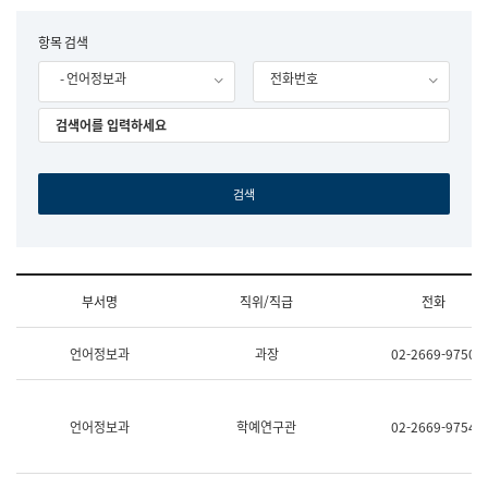
립
국
F
항목 검색
어
o
원
- 언어정보과
전화번호
r
조
m
직
도
국
어
원
원
장
기
획
연
수
부서명
직위/직급
전화
부
기
조
획
언어정보과
과장
02-2669-9750
직
운
및
영
업
과
무
공
언어정보과
학예연구관
02-2669-9754
소
공
개
언
(부
어
서
과