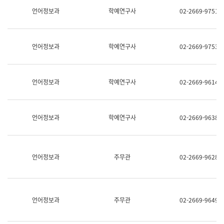
명,
교
언어정보과
학예연구사
02-2669-9751
직
육
위/
연
직
수
급,
과
언어정보과
학예연구사
02-2669-9753
전
어
화,
문
담
연
당
구
언어정보과
학예연구사
02-2669-9614
업
실
무)
어
문
연
언어정보과
학예연구사
02-2669-9638
구
과
어
문
연
언어정보과
주무관
02-2669-9628
구
과
(사
전
팀)
언어정보과
주무관
02-2669-9649
언
어
정