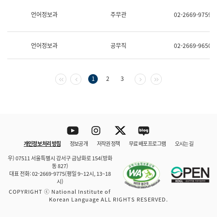
보
과
언어정보과
주무관
02-2669-9759
한
국
어
언어정보과
공무직
02-2669-9650
진
흥
과
수
첫 페이지
이전 페이지
다음 페이지
마지막 페이지
1
2
3
어
점
자
진
흥
과
Youtube
Instagram
Twitter
blog
개인정보 처리 방침
정보공개
저작권 정책
무료 배포 프로그램
오시는 길
바로 가기
문체부와 소속기관
우) 07511 서울특별시 강서구 금낭화로 154(방화
동 827)
대표 전화: 02-2669-9775(평일 9~12시, 13~18
시)
COPYRIGHT ⓒ National Institute of
Korean Language ALL RIGHTS RESERVED.