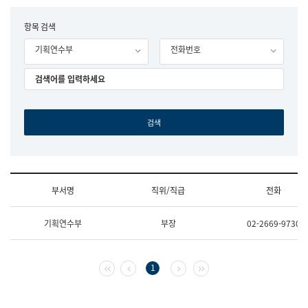
립
국
F
항목 검색
어
o
원
기획연수부
전화번호
r
조
m
직
도
국
어
원
원
장
기
획
연
수
부서명
직위/직급
전화
부
기
조
획
기획연수부
부장
02-2669-9730
직
운
및
영
업
과
무
공
첫 페이지
이전 페이지
다음 페이지
마지막 페이지
1
소
공
개
언
(부
어
서
과