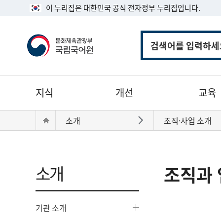
이 누리집은 대한민국 공식 전자정부 누리집입니다.
통
합
검
색
주
지식
개선
교육
메
뉴
현
Home
소개
조직·사업 소개
바로가기
재
위
치:
소개
조직과 
기관 소개