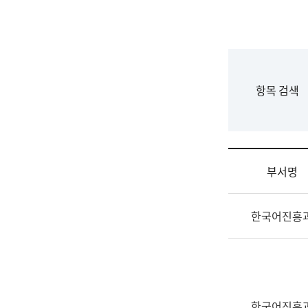
국
립
국
어
원
F
항목 검색
조
o
직
r
도
m
국
어
부서명
원
원
조
장
한국어진흥
직
기
및
획
업
연
무
수
소
부
개
기
한국어진흥