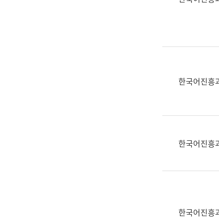
(부
획
서
운
명,
영
직
과
위/
공
직
공
급,
언
한국어진흥
전
어
화,
과
담
교
당
육
업
연
한국어진흥
무)
수
과
어
문
연
구
한국어진흥