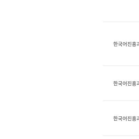
실
어
문
연
구
과
한국어진흥
어
문
연
구
과
한국어진흥
(사
전
팀)
언
어
한국어진흥
정
보
과