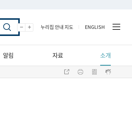
누리집 안내 지도
ENGLISH
전체 
축소
확대
알림
자료
소개
주소 복사
프린트
점자파일 내려받기
점자뷰어 보