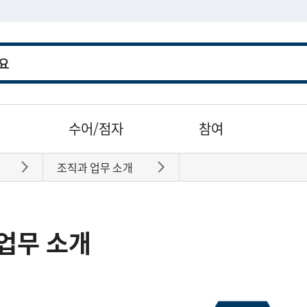
수어/점자
참여
조직과 업무 소개
바로가기
바로가기
업무 소개