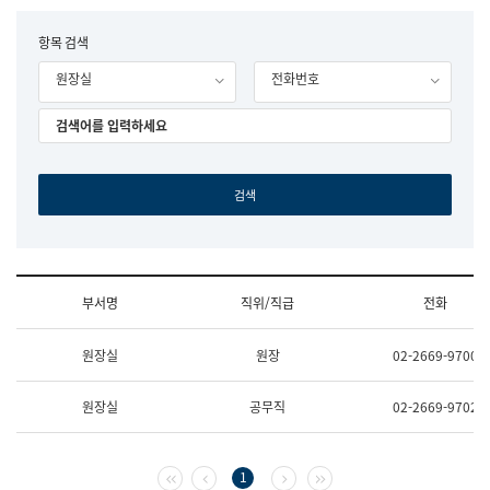
립
국
F
항목 검색
어
o
원
원장실
전화번호
r
조
m
직
도
국
어
원
원
장
기
획
연
수
부서명
직위/직급
전화
부
기
조
획
원장실
원장
02-2669-9700
직
운
및
영
업
과
원장실
공무직
02-2669-9702
무
공
소
공
개
언
(부
어
첫 페이지
이전 페이지
다음 페이지
마지막 페이지
1
서
과