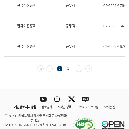
보
한국어진흥과
공무직
02-2669-9764
과
한
국
어
한국어진흥과
공무직
02-2669-9641
진
흥
과
수
한국어진흥과
공무직
02-2669-9678
어
점
자
진
흥
첫 페이지
이전 페이지
다음 페이지
마지막 페이지
1
2
과
Youtube
Instagram
Twitter
blog
개인정보 처리 방침
정보공개
저작권 정책
무료 배포 프로그램
오시는 길
바로 가기
문체부와 소속기관
우) 07511 서울특별시 강서구 금낭화로 154(방화
동 827)
대표 전화: 02-2669-9775(평일 9~12시, 13~18