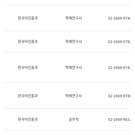
명,
교
직
육
위/
연
한국어진흥과
학예연구사
02-2669-9744
직
수
급,
과
전
어
화,
문
담
연
한국어진흥과
학예연구사
02-2669-9782
당
구
업
실
무)
어
문
연
한국어진흥과
학예연구사
02-2669-9743
구
과
어
문
연
한국어진흥과
학예연구사
02-2669-9786
구
과
(사
전
팀)
한국어진흥과
공무직
02-2669-9631
언
어
정