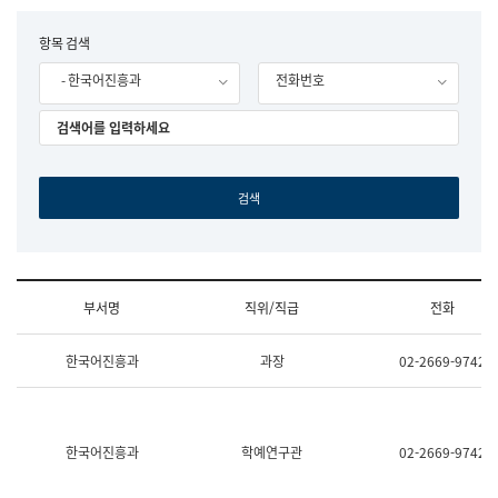
립
국
F
항목 검색
어
o
원
- 한국어진흥과
전화번호
r
조
m
직
도
국
어
원
원
장
기
획
연
수
부서명
직위/직급
전화
부
기
조
획
한국어진흥과
과장
02-2669-9742
직
운
및
영
업
과
무
공
소
공
한국어진흥과
학예연구관
02-2669-9742
개
언
(부
어
서
과