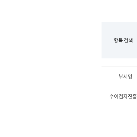
국
립
국
어
원
F
항목 검색
조
o
직
r
도
m
국
어
부서명
원
원
조
장
수어점자진흥
직
기
및
획
업
연
무
수
소
부
개
기