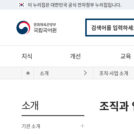
이 누리집은 대한민국 공식 전자정부 누리집입니다.
통
합
검
색
주
지식
개선
교육
메
뉴
현
Home
소개
조직·사업 소개
바로가기
재
위
치:
소개
조직과 
기관 소개