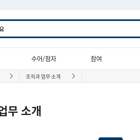
수어/점자
참여
조직과 업무 소개
바로가기
바로가기
업무 소개