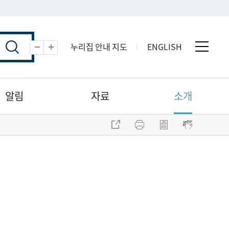
누리집 안내 지도
ENGLISH
전체 
축소
확대
알림
자료
소개
주소 복사
프린트
점자파일 내려받기
점자뷰어 보