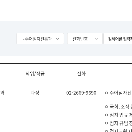
- 수어점자진흥과
전화번호
직위/직급
전화
과
과장
02-2669-9690
ㅇ 수어점자진
ㅇ 국회, 조직 
ㅇ 점자 법규 
ㅇ 점자 규범 
ㅇ 점자교원 