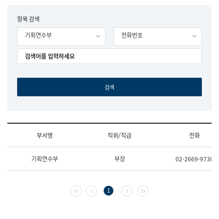
립
국
F
항목 검색
어
o
원
기획연수부
전화번호
r
조
m
직
도
국
어
원
원
장
기
획
연
수
부서명
직위/직급
전화
부
기
조
획
기획연수부
부장
02-2669-9730
직
운
및
영
업
과
무
공
첫 페이지
이전 페이지
다음 페이지
마지막 페이지
1
소
공
개
언
(부
어
서
과