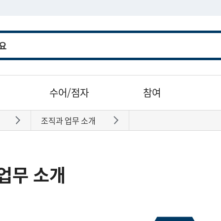
수어/점자
참여
조직과 업무 소개
바로가기
바로가기
업무 소개