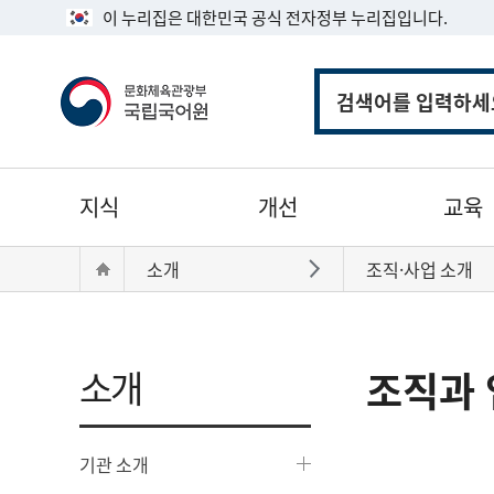
이 누리집은 대한민국 공식 전자정부 누리집입니다.
통
합
검
색
주
지식
개선
교육
메
뉴
현
Home
소개
조직·사업 소개
바로가기
재
위
치:
소개
조직과 
기관 소개