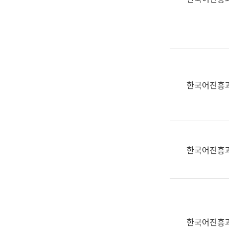
(부
획
서
운
명,
영
직
과
위/
공
직
공
급,
언
한국어진흥
전
어
화,
과
담
교
당
육
업
연
한국어진흥
무)
수
과
어
문
연
구
한국어진흥