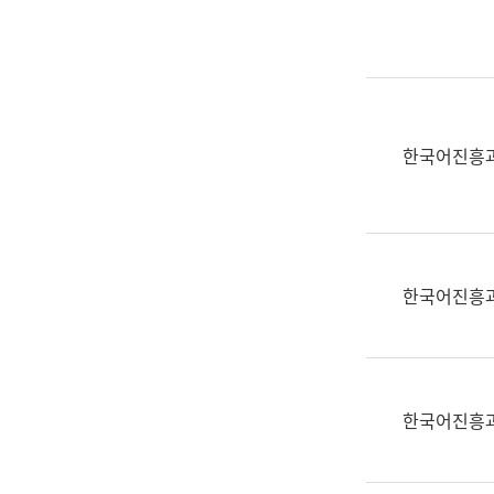
실
어
문
연
구
과
한국어진흥
어
문
연
구
과
한국어진흥
(사
전
팀)
언
어
한국어진흥
정
보
과