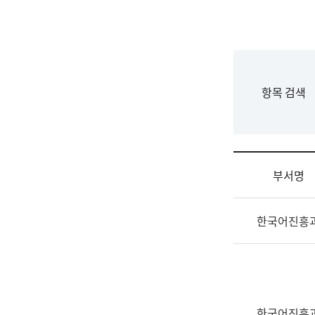
국
립
국
어
원
F
항목 검색
조
o
직
r
도
m
국
어
부서명
원
원
조
장
한국어진흥
직
기
및
획
업
연
무
수
소
부
개
기
한국어진흥