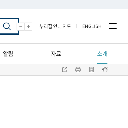
누리집 안내 지도
ENGLISH
전체 
축소
확대
알림
자료
소개
주소 복사
프린트
점자파일 내려받기
점자뷰어 보