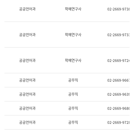
명,
교
공공언어과
학예연구사
02-2669-9738
직
육
위/
연
직
수
급,
과
전
어
공공언어과
학예연구사
02-2669-9733
화,
문
담
연
당
구
업
실
무)
어
공공언어과
학예연구사
02-2669-9724
문
연
구
과
공공언어과
공무직
02-2669-9667
어
문
연
공공언어과
공무직
02-2669-9639
구
과
(사
공공언어과
공무직
02-2669-9680
전
팀)
언
공공언어과
공무직
02-2669-9728
어
정