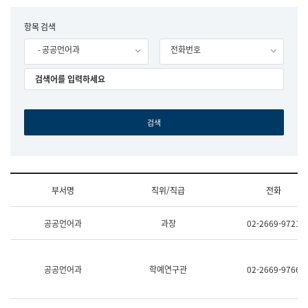
립
국
F
항목 검색
어
o
원
- 공공언어과
전화번호
r
조
m
직
도
국
어
원
원
장
기
획
연
수
부서명
직위/직급
전화
부
기
조
획
공공언어과
과장
02-2669-9721
직
운
및
영
업
과
무
공
공공언어과
학예연구관
02-2669-9766
소
공
개
언
(부
어
서
과