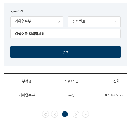
립
국
F
항목 검색
어
o
원
기획연수부
전화번호
r
조
m
직
도
국
어
원
원
장
기
획
연
수
부서명
직위/직급
전화
부
기
조
획
기획연수부
부장
02-2669-9730
직
운
및
영
업
과
무
공
첫 페이지
이전 페이지
다음 페이지
마지막 페이지
1
소
공
개
언
(부
어
서
과