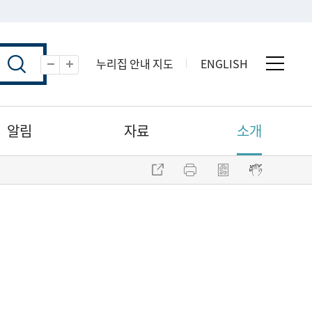
누리집 안내 지도
ENGLISH
전체 
축소
확대
알림
자료
소개
주소 복사
프린트
점자파일 내려받기
점자뷰어 보