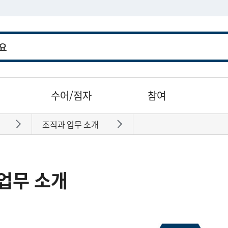
수어/점자
참여
조직과 업무 소개
바로가기
바로가기
업무 소개