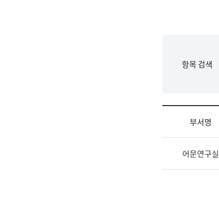
국
립
국
어
원
F
항목 검색
조
o
직
r
도
m
국
어
부서명
원
원
조
장
어문연구실
직
기
및
획
업
연
무
수
소
부
개
기