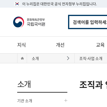
이 누리집은 대한민국 공식 전자정부 누리집입니다.
통
합
검
색
주
지식
개선
교육
메
뉴
현
Home
소개
조직·사업 소개
바로가기
재
위
치:
소개
조직과 
기관 소개