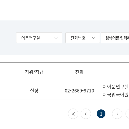
어문연구실
전화번호
직위/직급
전화
ㅇ 어문연구실
실장
02-2669-9710
ㅇ 국립국어원
첫 페이지
이전 페이지
다
1