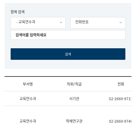
립
국
F
항목 검색
어
o
원
- 교육연수과
전화번호
r
조
m
직
도
국
어
원
원
장
기
획
연
수
부서명
직위/직급
전화
부
기
조
획
교육연수과
서기관
02-2669-9731
직
운
및
영
업
과
무
공
소
공
교육연수과
학예연구관
02-2669-9740
개
언
(부
어
서
과