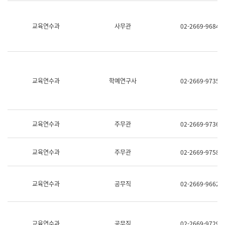
명,
교
직
육
위/
연
교육연수과
사무관
02-2669-9684
직
수
급,
과
전
어
화,
문
담
연
당
구
교육연수과
학예연구사
02-2669-9735
업
실
무)
어
문
연
구
교육연수과
주무관
02-2669-9736
과
어
문
교육연수과
주무관
02-2669-9758
연
구
과
(사
교육연수과
공무직
02-2669-9662
전
팀)
언
어
정
교육연수과
공무직
02-2669-9729