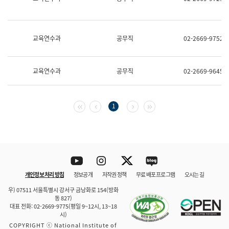
보
과
한
국
교육연수과
공무직
02-2669-9752
어
진
흥
과
교육연수과
공무직
02-2669-9645
수
어
점
자
첫 페이지
이전 페이지
다음 페이지
마지막 페이지
1
진
흥
과
Youtube
Instagram
Twitter
blog
개인정보 처리 방침
정보공개
저작권 정책
무료 배포 프로그램
오시는 길
바로 가기
문체부와 소속기관
우) 07511 서울특별시 강서구 금낭화로 154(방화
동 827)
대표 전화: 02-2669-9775(평일 9~12시, 13~18
시)
COPYRIGHT ⓒ National Institute of