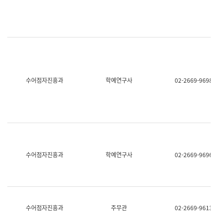
명,
교
직
육
위/
연
직
수
급,
과
전
어
화,
문
담
연
당
구
수어점자진흥과
학예연구사
02-2669-9698
업
실
무)
어
문
연
구
과
어
문
연
수어점자진흥과
학예연구사
02-2669-9696
구
과
(사
전
팀)
언
어
수어점자진흥과
주무관
02-2669-9613
정