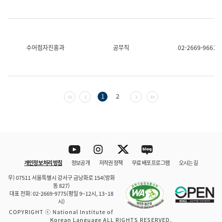
수어점자진흥과
공무직
02-2669-9661
첫 페이지
이전 페이지
다음 페이지
마지막 페이지
1
2
Youtube
Instagram
Twitter
blog
개인정보 처리 방침
정보공개
저작권 정책
무료 배포 프로그램
오시는 길
바로 가기
문체부와 소속기관
우) 07511 서울특별시 강서구 금낭화로 154(방화
동 827)
대표 전화: 02-2669-9775(평일 9~12시, 13~18
시)
COPYRIGHT ⓒ National Institute of
Korean Language ALL RIGHTS RESERVED.