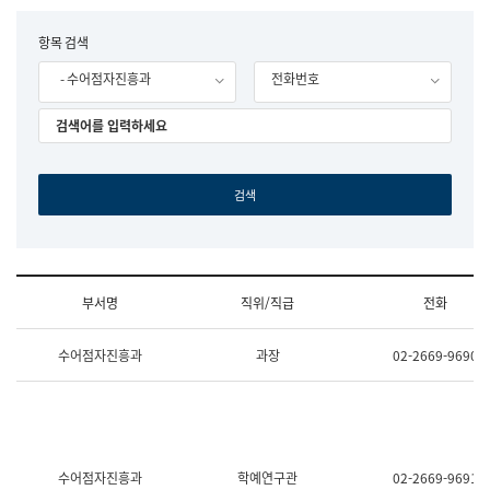
립
국
F
항목 검색
어
o
원
- 수어점자진흥과
전화번호
r
조
m
직
도
국
어
원
원
장
기
획
연
수
부서명
직위/직급
전화
부
기
조
획
수어점자진흥과
과장
02-2669-9690
직
운
및
영
업
과
무
공
소
공
개
언
(부
어
수어점자진흥과
학예연구관
02-2669-9691
서
과