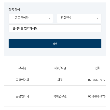
립
국
F
항목 검색
어
o
원
- 공공언어과
전화번호
r
조
m
직
도
국
어
원
원
장
기
획
연
수
부서명
직위/직급
전화
부
기
조
획
공공언어과
과장
02-2669-9721
직
운
및
영
업
과
무
공
공공언어과
학예연구관
02-2669-9766
소
공
개
언
(부
어
서
과