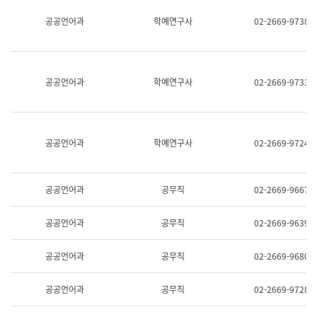
명,
교
공공언어과
학예연구사
02-2669-9738
직
육
위/
연
직
수
급,
과
전
어
공공언어과
학예연구사
02-2669-9733
화,
문
담
연
당
구
업
실
무)
어
공공언어과
학예연구사
02-2669-9724
문
연
구
과
공공언어과
공무직
02-2669-9667
어
문
연
공공언어과
공무직
02-2669-9639
구
과
(사
공공언어과
공무직
02-2669-9680
전
팀)
언
공공언어과
공무직
02-2669-9728
어
정