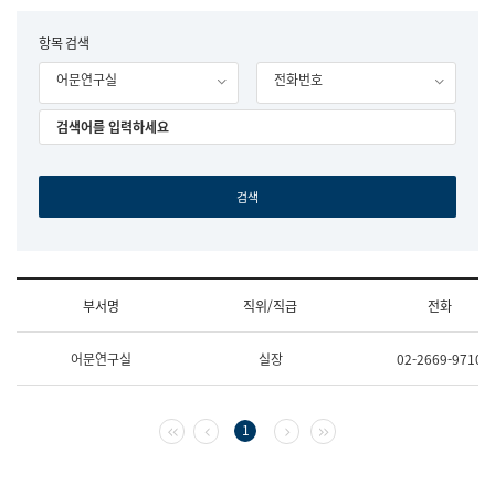
립
국
F
항목 검색
어
o
원
어문연구실
전화번호
r
조
m
직
도
국
어
원
원
장
기
획
연
수
부서명
직위/직급
전화
부
기
조
획
어문연구실
실장
02-2669-9710
직
운
및
영
업
과
무
공
첫 페이지
이전 페이지
다음 페이지
마지막 페이지
1
소
공
개
언
(부
어
서
과