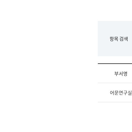
국
립
국
어
원
F
항목 검색
조
o
직
r
도
m
국
어
부서명
원
원
조
장
어문연구실
직
기
및
획
업
연
무
수
소
부
개
기