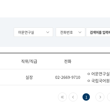
어문연구실
전화번호
직위/직급
전화
ㅇ 어문연구실
실장
02-2669-9710
ㅇ 국립국어원
첫 페이지
이전 페이지
다
1