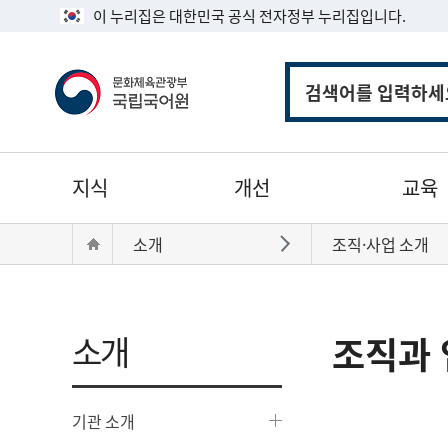
이 누리집은 대한민국 공식 전자정부 누리집입니다.
통
합
검
색
주
지식
개선
교육
메
뉴
현
Home
소개
조직·사업 소개
바로가기
재
위
치:
소개
조직과 
기관 소개