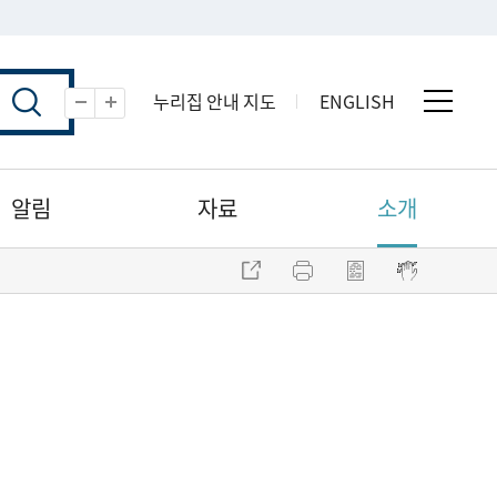
누리집 안내 지도
ENGLISH
전체 
축소
확대
알림
자료
소개
주소 복사
프린트
점자파일 내려받기
점자뷰어 보