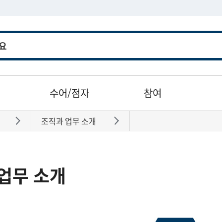
수어/점자
참여
조직과 업무 소개
바로가기
바로가기
업무 소개