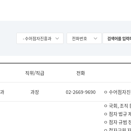
- 수어점자진흥과
전화번호
직위/직급
전화
과
과장
02-2669-9690
ㅇ 수어점자진
ㅇ 국회, 조직 
ㅇ 점자 법규 
ㅇ 점자 규범 
ㅇ 점자교원 