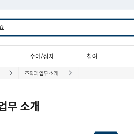
수어/점자
참여
조직과 업무 소개
바로가기
바로가기
업무 소개