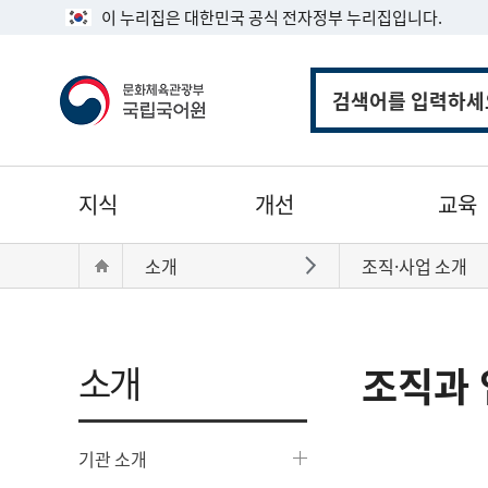
이 누리집은 대한민국 공식 전자정부 누리집입니다.
통
합
검
색
주
지식
개선
교육
메
뉴
현
Home
소개
조직·사업 소개
바로가기
재
위
치:
소개
조직과 
기관 소개