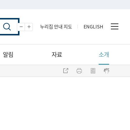
누리집 안내 지도
ENGLISH
전체 
축소
확대
알림
자료
소개
주소 복사
프린트
점자파일 내려받기
점자뷰어 보