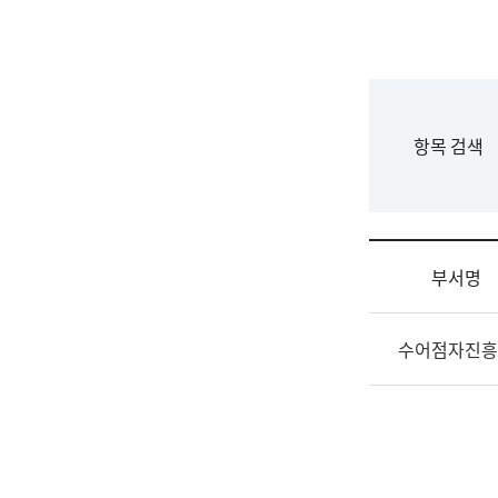
국
립
국
어
원
F
항목 검색
조
o
직
r
도
m
국
어
부서명
원
원
조
장
수어점자진흥
직
기
및
획
업
연
무
수
소
부
개
기