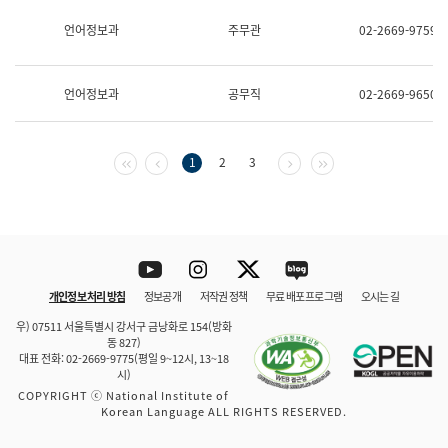
보
과
언어정보과
주무관
02-2669-9759
한
국
어
언어정보과
공무직
02-2669-9650
진
흥
과
수
첫 페이지
이전 페이지
다음 페이지
마지막 페이지
1
2
3
어
점
자
진
흥
과
Youtube
Instagram
Twitter
blog
개인정보 처리 방침
정보공개
저작권 정책
무료 배포 프로그램
오시는 길
바로 가기
문체부와 소속기관
우) 07511 서울특별시 강서구 금낭화로 154(방화
동 827)
대표 전화: 02-2669-9775(평일 9~12시, 13~18
시)
COPYRIGHT ⓒ National Institute of
Korean Language ALL RIGHTS RESERVED.