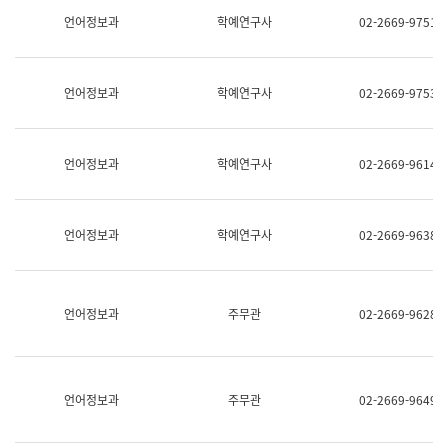
명,
교
언어정보과
학예연구사
02-2669-9751
직
육
위/
연
직
수
급,
과
언어정보과
학예연구사
02-2669-9753
전
어
화,
문
담
연
당
구
언어정보과
학예연구사
02-2669-9614
업
실
무)
어
문
연
언어정보과
학예연구사
02-2669-9638
구
과
어
문
연
언어정보과
주무관
02-2669-9628
구
과
(사
전
팀)
언어정보과
주무관
02-2669-9649
언
어
정