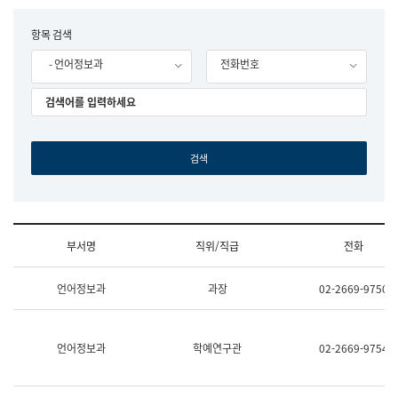
립
국
F
항목 검색
어
o
원
- 언어정보과
전화번호
r
조
m
직
도
국
어
원
원
장
기
획
연
수
부서명
직위/직급
전화
부
기
조
획
언어정보과
과장
02-2669-9750
직
운
및
영
업
과
무
공
언어정보과
학예연구관
02-2669-9754
소
공
개
언
(부
어
서
과