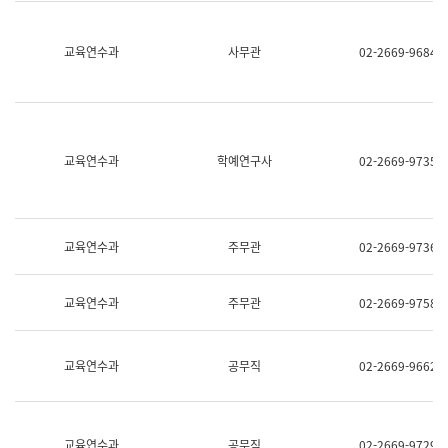
명,
교
직
육
위/
연
교육연수과
사무관
02-2669-9684
직
수
급,
과
전
어
화,
문
담
연
당
구
교육연수과
학예연구사
02-2669-9735
업
실
무)
어
문
연
구
교육연수과
주무관
02-2669-9736
과
어
문
교육연수과
주무관
02-2669-9758
연
구
과
(사
교육연수과
공무직
02-2669-9662
전
팀)
언
어
정
교육연수과
공무직
02-2669-9729