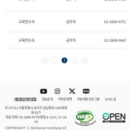
보
과
한
국
교육연수과
공무직
02-2669-9752
어
진
흥
과
교육연수과
공무직
02-2669-9645
수
어
점
자
첫 페이지
이전 페이지
다음 페이지
마지막 페이지
1
진
흥
과
Youtube
Instagram
Twitter
blog
개인정보 처리 방침
정보공개
저작권 정책
무료 배포 프로그램
오시는 길
바로 가기
문체부와 소속기관
우) 07511 서울특별시 강서구 금낭화로 154(방화
동 827)
대표 전화: 02-2669-9775(평일 9~12시, 13~18
시)
COPYRIGHT ⓒ National Institute of