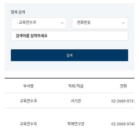
립
국
F
항목 검색
어
o
원
- 교육연수과
전화번호
r
조
m
직
도
국
어
원
원
장
기
획
연
수
부서명
직위/직급
전화
부
기
조
획
교육연수과
서기관
02-2669-9731
직
운
및
영
업
과
무
공
소
공
교육연수과
학예연구관
02-2669-9740
개
언
(부
어
서
과