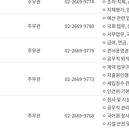
주무관
02-2669-9774
ㅇ 조직·직제,
ㅇ 자체평가,
ㅇ 예산 관련 
주무관
02-2669-9780
ㅇ 국회 업무
ㅇ 서무업무,
ㅇ 급여, 연금
주무관
02-2669-9779
ㅇ 관서운영경비
ㅇ 공무직 퇴직
ㅇ 계약 업무(
ㅇ 지출원인행위
주무관
02-2669-9773
ㅇ 세입징수 
ㅇ 인건비·기
ㅇ 청사 및 시
ㅇ 공무직 관리
주무관
02-2669-9768
ㅇ 국어원 청
ㅇ 시설 안전 