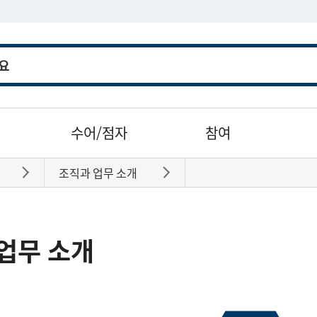
수어/점자
참여
조직과 업무 소개
바로가기
바로가기
업무 소개