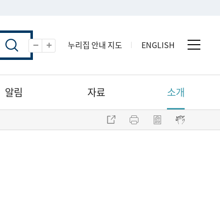
누리집 안내 지도
ENGLISH
전체 
축소
확대
알림
자료
소개
주소 복사
프린트
점자파일 내려받기
점자뷰어 보