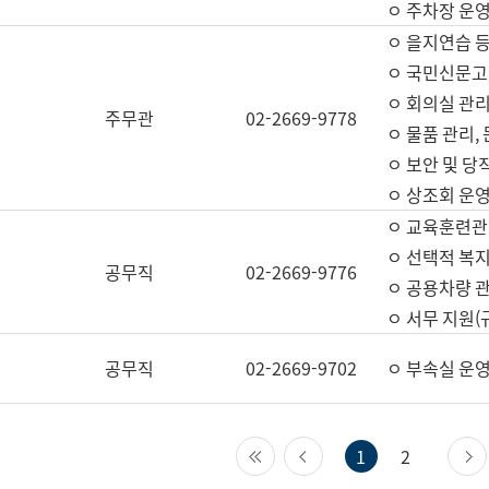
ㅇ 주차장 운
ㅇ 을지연습 
ㅇ 국민신문고,
ㅇ 회의실 관리
주무관
02-2669-9778
ㅇ 물품 관리,
ㅇ 보안 및 당
ㅇ 상조회 운
ㅇ 교육훈련관
ㅇ 선택적 복지
공무직
02-2669-9776
ㅇ 공용차량 관
ㅇ 서무 지원(
공무직
02-2669-9702
ㅇ 부속실 운
첫 페이지
이전 페이지
1
2