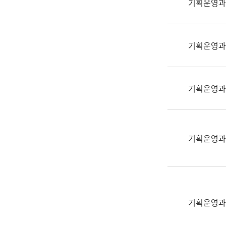
기획운영과
(부
획
서
운
명,
영
직
기획운영과
과
위/
공
직
공
급,
언
기획운영과
전
어
화,
과
담
교
당
육
기획운영과
업
연
무)
수
과
어
문
기획운영과
연
구