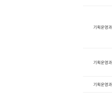
실
어
문
연
구
기획운영과
과
어
문
연
구
과
기획운영과
(사
전
팀)
기획운영과
언
어
정
보
과