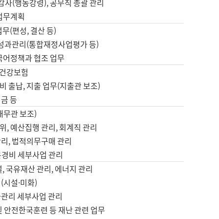
 감사(행동강령), 공무직 총괄 관리
 업무계획
업무(편성, 결산 등)
, 성과관리(통합재정사업평가 등)
 국어정책과 협조 업무
, 건강보험
 출납, 지출 업무(지출관 보조)
금 등
재무관 보조)
, 예산집행 관리, 회계직 관리
관리, 법적의무구매 관리
본경비 세부사업 관리
설, 국유재산 관리, 에너지 관리
(시설·미화)
사관리 세부사업 관리
및 안전한국훈련 등 재난 관련 업무