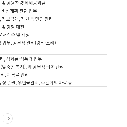
영 및 공용차량 제세공과금
등 비상계획 관련 업무
 정보공개, 청원 등 민원 관리
 및 강당 대관
 문서접수 및 배정
직 업무, 공무직 관리(경비·조리)
영
리, 성희롱·성폭력 업무
(맞춤형 복지), 과 공무직 급여 관리
리, 기록물 관리
규정 총괄, 우편물관리, 주간회의 자료 등)
영
다음 페이지
마지막 페이지