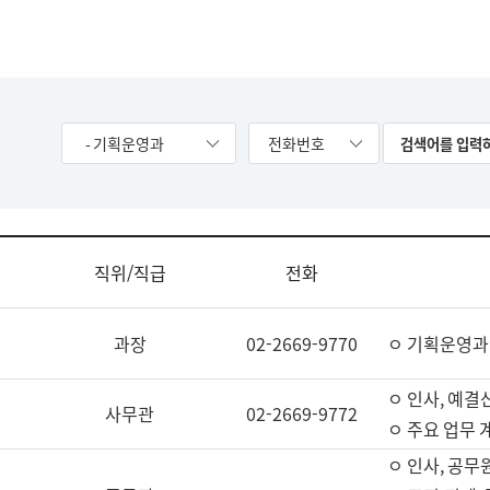
- 기획운영과
전화번호
직위/직급
전화
과장
02-2669-9770
ㅇ 기획운영과
ㅇ 인사, 예결산
사무관
02-2669-9772
ㅇ 주요 업무 
ㅇ 인사, 공무