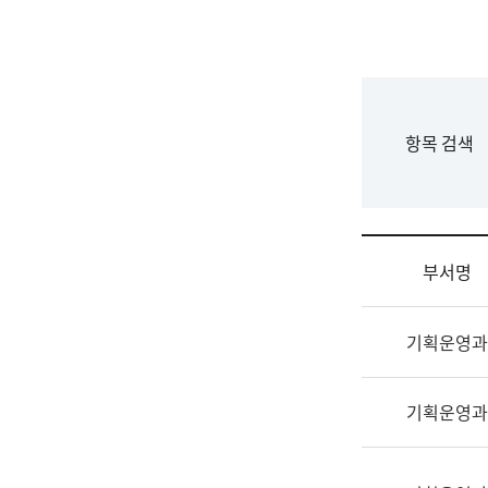
국
립
국
어
원
F
항목 검색
조
o
직
r
도
m
국
어
부서명
원
원
조
장
기획운영과
직
기
및
획
업
연
기획운영과
무
수
소
부
개
기