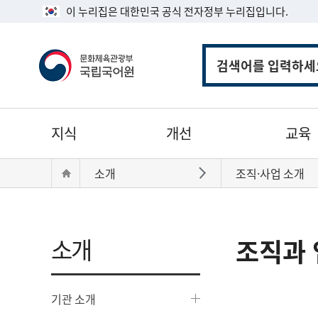
이 누리집은 대한민국 공식 전자정부 누리집입니다.
통
합
검
색
주
지식
개선
교육
메
뉴
현
Home
소개
조직·사업 소개
바로가기
재
위
치:
소개
조직과 
기관 소개