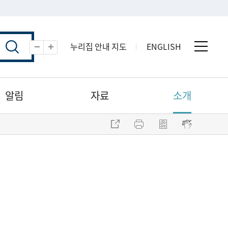
누리집 안내 지도
ENGLISH
전체 
축소
확대
알림
자료
소개
주소 복사
프린트
점자파일 내려받기
점자뷰어 보