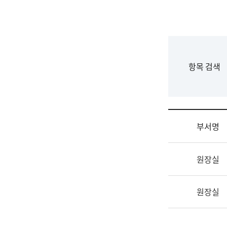
국
립
국
어
원
F
항목 검색
조
o
직
r
도
m
국
어
부서명
원
원
조
장
원장실
직
기
및
획
업
연
원장실
무
수
소
부
개
기