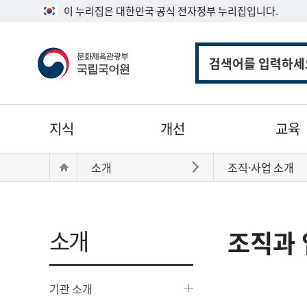
이 누리집은 대한민국 공식 전자정부 누리집입니다.
통
합
검
색
주
지식
개선
교육
메
뉴
현
Home
소개
조직·사업 소개
바로가기
재
위
치:
소개
조직과 
기관 소개