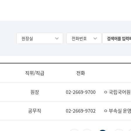
원장실
전화번호
직위/직급
전화
원장
02-2669-9700
ㅇ 국립국어원
공무직
02-2669-9702
ㅇ 부속실 운