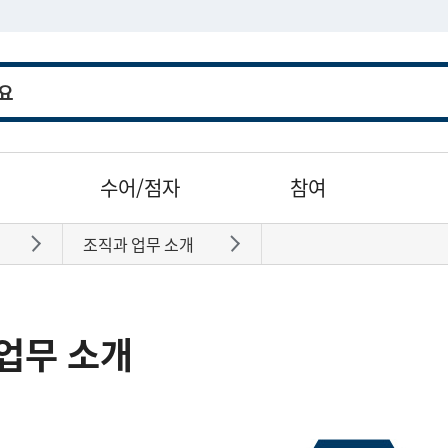
수어/점자
참여
조직과 업무 소개
바로가기
바로가기
업무 소개