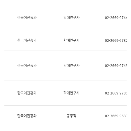
명,
교
직
육
위/
연
한국어진흥과
학예연구사
02-2669-9744
직
수
급,
과
전
어
화,
문
담
연
한국어진흥과
학예연구사
02-2669-9782
당
구
업
실
무)
어
문
연
한국어진흥과
학예연구사
02-2669-9743
구
과
어
문
연
한국어진흥과
학예연구사
02-2669-9786
구
과
(사
전
팀)
한국어진흥과
공무직
02-2669-9631
언
어
정