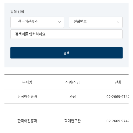
립
국
F
항목 검색
어
o
원
- 한국어진흥과
전화번호
r
조
m
직
도
국
어
원
원
장
기
획
연
수
부서명
직위/직급
전화
부
기
조
획
한국어진흥과
과장
02-2669-9742
직
운
및
영
업
과
무
공
소
공
한국어진흥과
학예연구관
02-2669-9742
개
언
(부
어
서
과