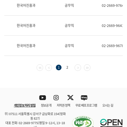
보
한국어진흥과
공무직
02-2669-9764
과
한
국
어
한국어진흥과
공무직
02-2669-9641
진
흥
과
수
한국어진흥과
공무직
02-2669-9678
어
점
자
진
흥
첫 페이지
이전 페이지
다음 페이지
마지막 페이지
1
2
과
Youtube
Instagram
Twitter
blog
개인정보 처리 방침
정보공개
저작권 정책
무료 배포 프로그램
오시는 길
바로 가기
문체부와 소속기관
우) 07511 서울특별시 강서구 금낭화로 154(방화
동 827)
대표 전화: 02-2669-9775(평일 9~12시, 13~18