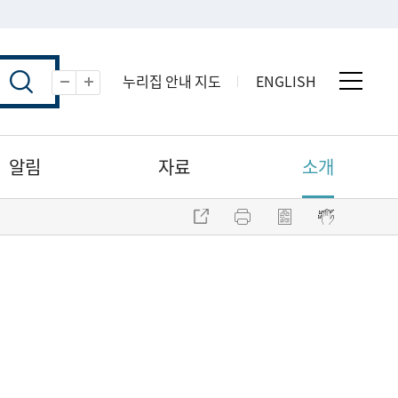
누리집 안내 지도
ENGLISH
전체 
축소
확대
알림
자료
소개
주소 복사
프린트
점자파일 내려받기
점자뷰어 보