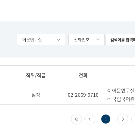
어문연구실
전화번호
직위/직급
전화
ㅇ 어문연구실
실장
02-2669-9710
ㅇ 국립국어원
첫 페이지
이전 페이지
다
1