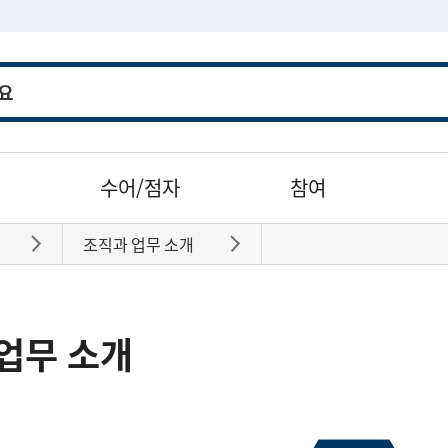
수어/점자
참여
조직과 업무 소개
바로가기
바로가기
업무 소개