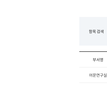
국
립
국
어
원
F
항목 검색
조
o
직
r
도
m
국
어
부서명
원
원
조
장
어문연구실
직
기
및
획
업
연
무
수
소
부
개
기