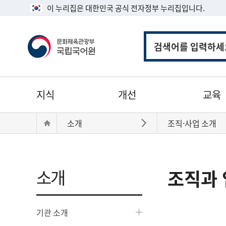
이 누리집은 대한민국 공식 전자정부 누리집입니다.
통
합
검
색
주
지식
개선
교육
메
뉴
현
Home
소개
조직·사업 소개
바로가기
재
위
치:
소개
조직과 
기관 소개