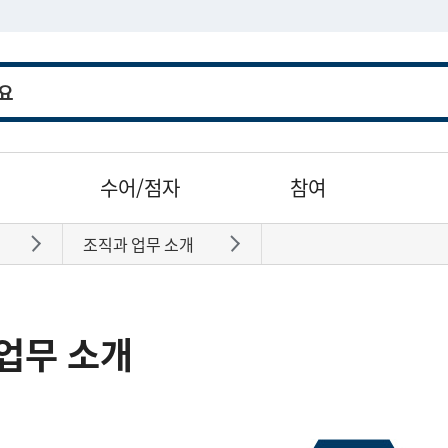
수어/점자
참여
조직과 업무 소개
바로가기
바로가기
업무 소개