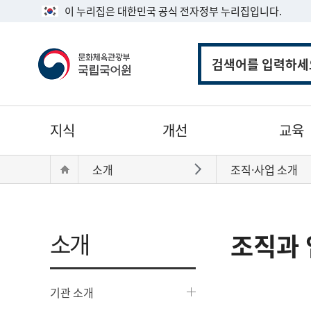
이 누리집은 대한민국 공식 전자정부 누리집입니다.
통
합
검
색
주
지식
개선
교육
메
뉴
현
Home
소개
조직·사업 소개
바로가기
재
위
치:
소개
조직과 
기관 소개