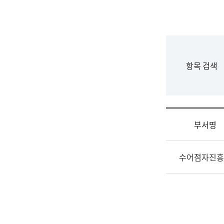
국
립
국
어
원
F
항목 검색
조
o
직
r
도
m
국
어
부서명
원
원
조
장
수어점자진흥
직
기
및
획
업
연
무
수
소
부
개
기