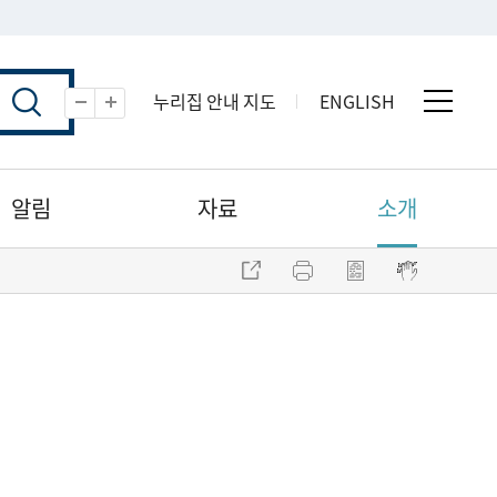
누리집 안내 지도
ENGLISH
전체 
축소
확대
알림
자료
소개
주소 복사
프린트
점자파일 내려받기
점자뷰어 보