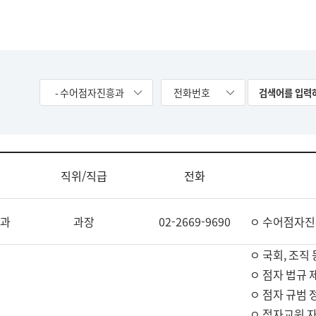
- 수어점자진흥과
전화번호
직위/직급
전화
과
과장
02-2669-9690
ㅇ 수어점자진
ㅇ 국회, 조직 
ㅇ 점자 법규 
ㅇ 점자 규범 
ㅇ 점자교원 