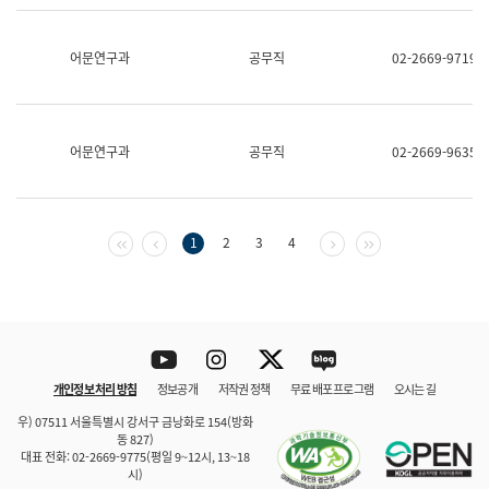
보
과
한
어문연구과
공무직
02-2669-9719
국
어
진
흥
과
어문연구과
공무직
02-2669-9635
수
어
점
자
진
첫 페이지
이전 페이지
다음 페이지
마지막 페이지
1
2
3
4
흥
과
Youtube
Instagram
Twitter
blog
개인정보 처리 방침
정보공개
저작권 정책
무료 배포 프로그램
오시는 길
바로 가기
문체부와 소속기관
우) 07511 서울특별시 강서구 금낭화로 154(방화
동 827)
대표 전화: 02-2669-9775(평일 9~12시, 13~18
시)