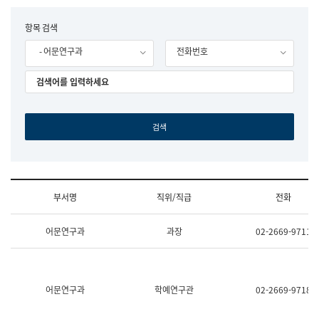
립
국
F
항목 검색
어
o
원
- 어문연구과
전화번호
r
조
m
직
도
국
어
원
원
장
기
획
연
수
부서명
직위/직급
전화
부
기
조
획
어문연구과
과장
02-2669-9711
직
운
및
영
업
과
무
공
소
공
어문연구과
학예연구관
02-2669-9718
개
언
(부
어
서
과