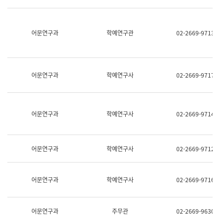
명,
교
직
육
위/
연
직
어문연구과
학예연구관
02-2669-9713
수
급,
과
전
어
화,
문
담
연
당
구
어문연구과
학예연구사
02-2669-9717
업
실
무)
어
문
연
어문연구과
학예연구사
02-2669-9714
구
과
어
문
어문연구과
학예연구사
02-2669-9712
연
구
과
(사
어문연구과
학예연구사
02-2669-9716
전
팀)
언
어
어문연구과
주무관
02-2669-9630
정