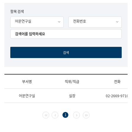
립
국
F
항목 검색
어
o
원
어문연구실
전화번호
r
조
m
직
도
국
어
원
원
장
기
획
연
수
부서명
직위/직급
전화
부
기
조
획
어문연구실
실장
02-2669-9710
직
운
및
영
업
과
무
공
첫 페이지
이전 페이지
다음 페이지
마지막 페이지
1
소
공
개
언
(부
어
서
과