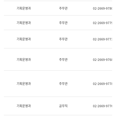
명,
교
직
기획운영과
주무관
02-2669-9780
육
위/
연
직
수
급,
과
기획운영과
주무관
02-2669-9779
전
어
화,
문
담
연
당
기획운영과
주무관
02-2669-9773
구
업
실
무)
어
문
연
기획운영과
주무관
02-2669-9768
구
과
어
문
연
구
기획운영과
주무관
02-2669-9778
과
(사
전
팀)
언
기획운영과
공무직
02-2669-9776
어
정