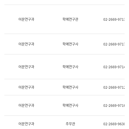
명,
교
직
육
위/
연
직
어문연구과
학예연구관
02-2669-9713
수
급,
과
전
어
화,
문
담
연
당
구
어문연구과
학예연구사
02-2669-9717
업
실
무)
어
문
연
어문연구과
학예연구사
02-2669-9714
구
과
어
문
어문연구과
학예연구사
02-2669-9712
연
구
과
(사
어문연구과
학예연구사
02-2669-9716
전
팀)
언
어
어문연구과
주무관
02-2669-9630
정