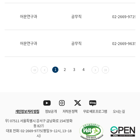
보
과
한
어문연구과
공무직
02-2669-9719
국
어
진
흥
과
어문연구과
공무직
02-2669-9635
수
어
점
자
진
첫 페이지
이전 페이지
다음 페이지
마지막 페이지
1
2
3
4
흥
과
Youtube
Instagram
Twitter
blog
개인정보 처리 방침
정보공개
저작권 정책
무료 배포 프로그램
오시는 길
바로 가기
문체부와 소속기관
우) 07511 서울특별시 강서구 금낭화로 154(방화
동 827)
대표 전화: 02-2669-9775(평일 9~12시, 13~18
시)