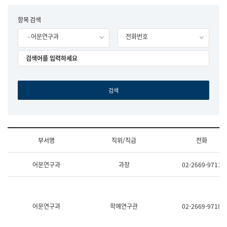
립
국
F
항목 검색
어
o
원
- 어문연구과
전화번호
r
조
m
직
도
국
어
원
원
장
기
획
연
수
부서명
직위/직급
전화
부
기
조
획
어문연구과
과장
02-2669-9711
직
운
및
영
업
과
무
공
소
공
어문연구과
학예연구관
02-2669-9718
개
언
(부
어
서
과