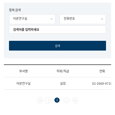
립
국
F
항목 검색
어
o
원
어문연구실
전화번호
r
조
m
직
도
국
어
원
원
장
기
획
연
수
부서명
직위/직급
전화
부
기
조
획
어문연구실
실장
02-2669-9710
직
운
및
영
업
과
무
공
첫 페이지
이전 페이지
다음 페이지
마지막 페이지
1
소
공
개
언
(부
어
서
과