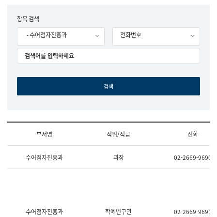
립
국
F
항목 검색
어
o
원
- 수어점자진흥과
전화번호
r
조
m
직
도
국
어
원
원
장
기
획
연
수
부서명
직위/직급
전화
부
기
조
획
수어점자진흥과
과장
02-2669-9690
직
운
및
영
업
과
무
공
소
공
개
언
(부
어
수어점자진흥과
학예연구관
02-2669-9691
서
과