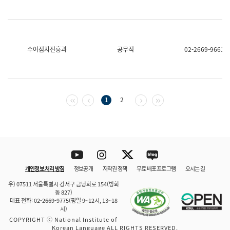
수어점자진흥과
공무직
02-2669-9661
첫 페이지
이전 페이지
다음 페이지
마지막 페이지
1
2
Youtube
Instagram
Twitter
blog
개인정보 처리 방침
정보공개
저작권 정책
무료 배포 프로그램
오시는 길
바로 가기
문체부와 소속기관
우) 07511 서울특별시 강서구 금낭화로 154(방화
동 827)
대표 전화: 02-2669-9775(평일 9~12시, 13~18
시)
COPYRIGHT ⓒ National Institute of
Korean Language ALL RIGHTS RESERVED.