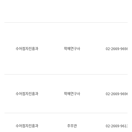
명,
교
직
육
위/
연
직
수
급,
과
전
어
화,
문
담
연
당
구
수어점자진흥과
학예연구사
02-2669-9698
업
실
무)
어
문
연
구
과
어
문
연
수어점자진흥과
학예연구사
02-2669-9696
구
과
(사
전
팀)
언
어
수어점자진흥과
주무관
02-2669-9613
정