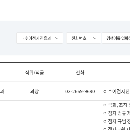
- 수어점자진흥과
전화번호
직위/직급
전화
과
과장
02-2669-9690
ㅇ 수어점자진
ㅇ 국회, 조직 
ㅇ 점자 법규 
ㅇ 점자 규범 
ㅇ 점자교원 