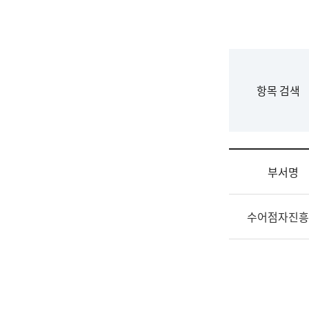
국
립
국
어
원
F
항목 검색
조
o
직
r
도
m
국
어
부서명
원
원
조
장
수어점자진흥
직
기
및
획
업
연
무
수
소
부
개
기