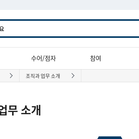
수어/점자
참여
조직과 업무 소개
바로가기
바로가기
업무 소개