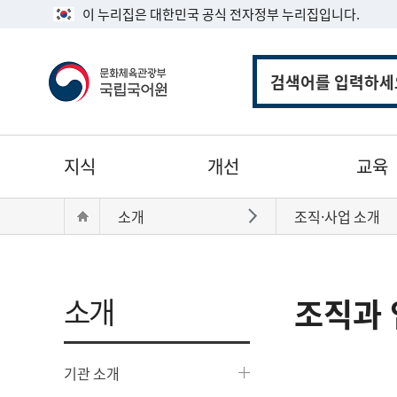
이 누리집은 대한민국 공식 전자정부 누리집입니다.
통
합
검
색
주
지식
개선
교육
메
뉴
현
Home
소개
조직·사업 소개
바로가기
재
위
치:
소개
조직과 
기관 소개