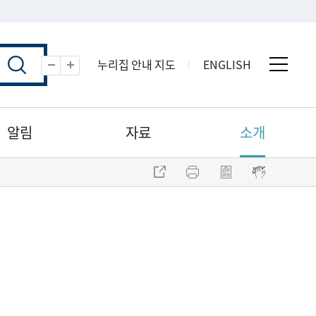
누리집 안내 지도
ENGLISH
전체 
축소
확대
알림
자료
소개
주소 복사
프린트
점자파일 내려받기
점자뷰어 보