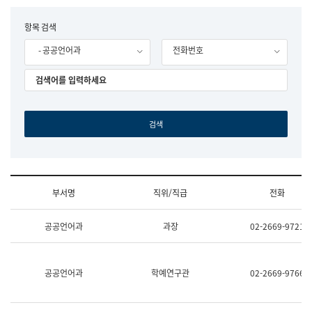
립
국
F
항목 검색
어
o
원
- 공공언어과
전화번호
r
조
m
직
도
국
어
원
원
장
기
획
연
수
부서명
직위/직급
전화
부
기
조
획
공공언어과
과장
02-2669-9721
직
운
및
영
업
과
무
공
공공언어과
학예연구관
02-2669-9766
소
공
개
언
(부
어
서
과