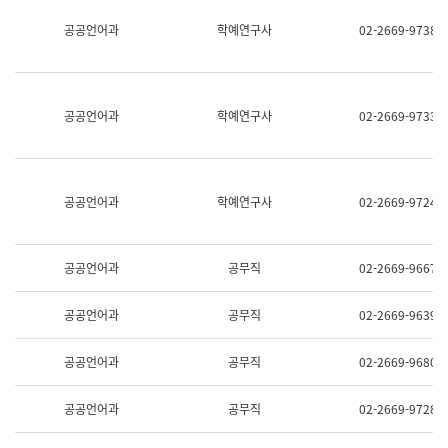
명,
교
공공언어과
학예연구사
02-2669-9738
직
육
위/
연
직
수
급,
과
전
어
공공언어과
학예연구사
02-2669-9733
화,
문
담
연
당
구
업
실
무)
어
공공언어과
학예연구사
02-2669-9724
문
연
구
과
공공언어과
공무직
02-2669-9667
어
문
연
공공언어과
공무직
02-2669-9639
구
과
(사
공공언어과
공무직
02-2669-9680
전
팀)
언
공공언어과
공무직
02-2669-9728
어
정