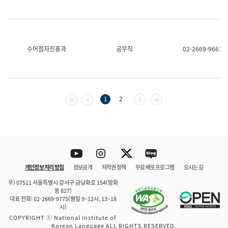
수어점자진흥과
공무직
02-2669-9661
첫 페이지
이전 페이지
다음 페이지
마지막 페이지
1
2
Youtube
Instagram
Twitter
blog
개인정보 처리 방침
정보공개
저작권 정책
무료 배포 프로그램
오시는 길
바로 가기
문체부와 소속기관
우) 07511 서울특별시 강서구 금낭화로 154(방화
동 827)
대표 전화: 02-2669-9775(평일 9~12시, 13~18
시)
COPYRIGHT ⓒ National Institute of
Korean Language ALL RIGHTS RESERVED.