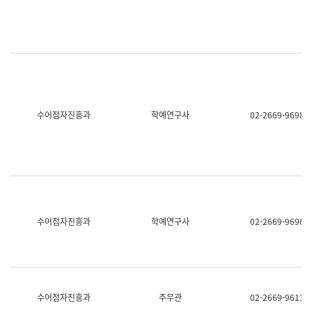
명,
교
직
육
위/
연
직
수
급,
과
전
어
화,
문
담
연
당
구
수어점자진흥과
학예연구사
02-2669-9698
업
실
무)
어
문
연
구
과
어
문
연
수어점자진흥과
학예연구사
02-2669-9696
구
과
(사
전
팀)
언
어
수어점자진흥과
주무관
02-2669-9613
정