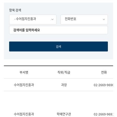
립
국
F
항목 검색
어
o
원
- 수어점자진흥과
전화번호
r
조
m
직
도
국
어
원
원
장
기
획
연
수
부서명
직위/직급
전화
부
기
조
획
수어점자진흥과
과장
02-2669-9690
직
운
및
영
업
과
무
공
소
공
개
언
(부
어
수어점자진흥과
학예연구관
02-2669-9691
서
과