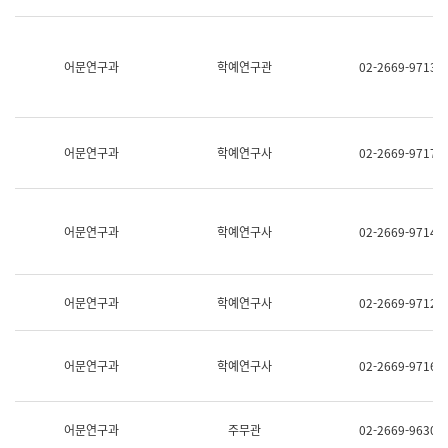
명,
교
직
육
위/
연
직
어문연구과
학예연구관
02-2669-9713
수
급,
과
전
어
화,
문
담
연
당
구
어문연구과
학예연구사
02-2669-9717
업
실
무)
어
문
연
어문연구과
학예연구사
02-2669-9714
구
과
어
문
어문연구과
학예연구사
02-2669-9712
연
구
과
(사
어문연구과
학예연구사
02-2669-9716
전
팀)
언
어
어문연구과
주무관
02-2669-9630
정