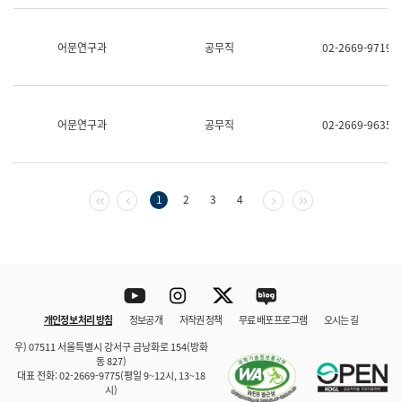
보
과
한
어문연구과
공무직
02-2669-9719
국
어
진
흥
과
어문연구과
공무직
02-2669-9635
수
어
점
자
진
첫 페이지
이전 페이지
다음 페이지
마지막 페이지
1
2
3
4
흥
과
Youtube
Instagram
Twitter
blog
개인정보 처리 방침
정보공개
저작권 정책
무료 배포 프로그램
오시는 길
바로 가기
문체부와 소속기관
우) 07511 서울특별시 강서구 금낭화로 154(방화
동 827)
대표 전화: 02-2669-9775(평일 9~12시, 13~18
시)