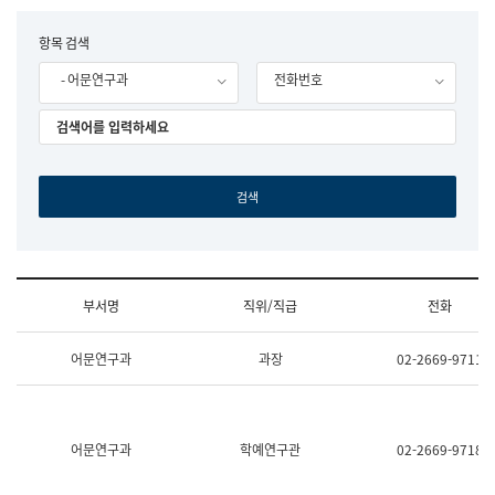
립
국
F
항목 검색
어
o
원
- 어문연구과
전화번호
r
조
m
직
도
국
어
원
원
장
기
획
연
수
부서명
직위/직급
전화
부
기
조
획
어문연구과
과장
02-2669-9711
직
운
및
영
업
과
무
공
소
공
어문연구과
학예연구관
02-2669-9718
개
언
(부
어
서
과