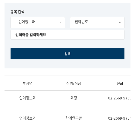
립
국
F
항목 검색
어
o
원
- 언어정보과
전화번호
r
조
m
직
도
국
어
원
원
장
기
획
연
수
부서명
직위/직급
전화
부
기
조
획
언어정보과
과장
02-2669-9750
직
운
및
영
업
과
무
공
언어정보과
학예연구관
02-2669-9754
소
공
개
언
(부
어
서
과