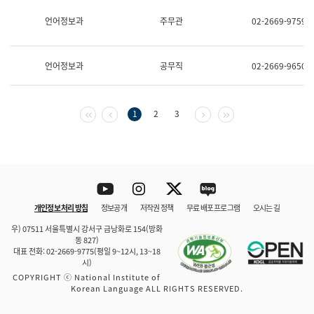
보
과
언어정보과
주무관
02-2669-9759
한
국
어
언어정보과
공무직
02-2669-9650
진
흥
과
수
첫 페이지
이전 페이지
다음 페이지
마지막 페이지
1
2
3
어
점
자
진
흥
과
Youtube
Instagram
Twitter
blog
개인정보 처리 방침
정보공개
저작권 정책
무료 배포 프로그램
오시는 길
바로 가기
문체부와 소속기관
우) 07511 서울특별시 강서구 금낭화로 154(방화
동 827)
대표 전화: 02-2669-9775(평일 9~12시, 13~18
시)
COPYRIGHT ⓒ National Institute of
Korean Language ALL RIGHTS RESERVED.