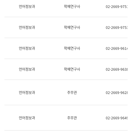
명,
교
언어정보과
학예연구사
02-2669-9751
직
육
위/
연
직
수
급,
과
언어정보과
학예연구사
02-2669-9753
전
어
화,
문
담
연
당
구
언어정보과
학예연구사
02-2669-9614
업
실
무)
어
문
연
언어정보과
학예연구사
02-2669-9638
구
과
어
문
연
언어정보과
주무관
02-2669-9628
구
과
(사
전
팀)
언어정보과
주무관
02-2669-9649
언
어
정