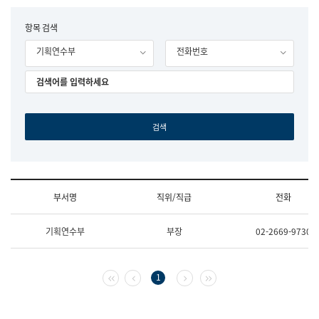
립
국
F
항목 검색
어
o
원
기획연수부
전화번호
r
조
m
직
도
국
어
원
원
장
기
획
연
수
부서명
직위/직급
전화
부
기
조
획
기획연수부
부장
02-2669-9730
직
운
및
영
업
과
무
공
첫 페이지
이전 페이지
다음 페이지
마지막 페이지
1
소
공
개
언
(부
어
서
과