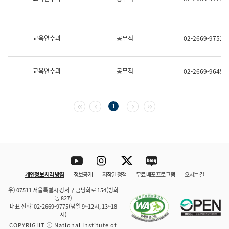
보
과
한
국
교육연수과
공무직
02-2669-9752
어
진
흥
과
교육연수과
공무직
02-2669-9645
수
어
점
자
첫 페이지
이전 페이지
다음 페이지
마지막 페이지
1
진
흥
과
Youtube
Instagram
Twitter
blog
개인정보 처리 방침
정보공개
저작권 정책
무료 배포 프로그램
오시는 길
바로 가기
문체부와 소속기관
우) 07511 서울특별시 강서구 금낭화로 154(방화
동 827)
대표 전화: 02-2669-9775(평일 9~12시, 13~18
시)
COPYRIGHT ⓒ National Institute of