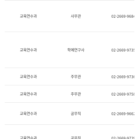
명,
교
직
육
위/
연
교육연수과
사무관
02-2669-9684
직
수
급,
과
전
어
화,
문
담
연
당
구
교육연수과
학예연구사
02-2669-9735
업
실
무)
어
문
연
구
교육연수과
주무관
02-2669-9736
과
어
문
교육연수과
주무관
02-2669-9758
연
구
과
(사
교육연수과
공무직
02-2669-9662
전
팀)
언
어
정
교육연수과
공무직
02-2669-9729