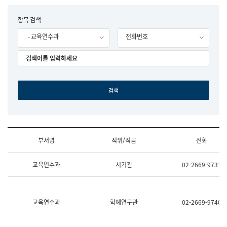
립
국
F
항목 검색
어
o
원
- 교육연수과
전화번호
r
조
m
직
도
국
어
원
원
장
기
획
연
수
부서명
직위/직급
전화
부
기
조
획
교육연수과
서기관
02-2669-9731
직
운
및
영
업
과
무
공
소
공
교육연수과
학예연구관
02-2669-9740
개
언
(부
어
서
과