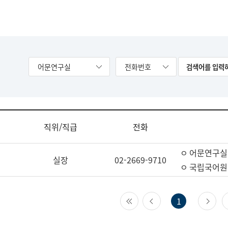
어문연구실
전화번호
직위/직급
전화
ㅇ 어문연구실
실장
02-2669-9710
ㅇ 국립국어원
첫 페이지
이전 페이지
다
1