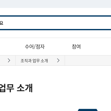
수어/점자
참여
조직과 업무 소개
바로가기
바로가기
업무 소개