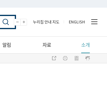
누리집 안내 지도
ENGLISH
전체 
축소
확대
알림
자료
소개
주소 복사
프린트
점자파일 내려받기
점자뷰어 보