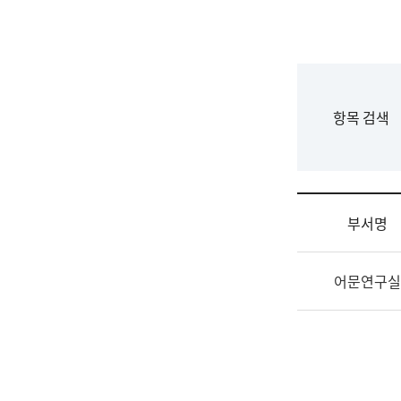
국
립
국
어
원
F
항목 검색
조
o
직
r
도
m
국
어
부서명
원
원
조
장
어문연구실
직
기
및
획
업
연
무
수
소
부
개
기