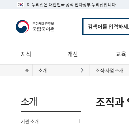
이 누리집은 대한민국 공식 전자정부 누리집입니다.
통
합
검
색
주
지식
개선
교육
메
뉴
현
Home
소개
조직·사업 소개
바로가기
재
위
치:
소개
조직과 
기관 소개