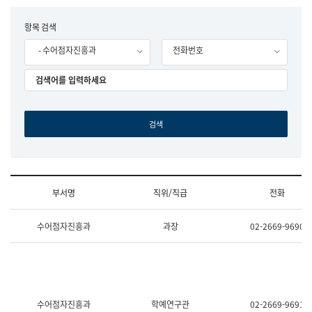
립
국
F
항목 검색
어
o
원
- 수어점자진흥과
전화번호
r
조
m
직
도
국
어
원
원
장
기
획
연
수
부서명
직위/직급
전화
부
기
조
획
수어점자진흥과
과장
02-2669-9690
직
운
및
영
업
과
무
공
소
공
개
언
(부
어
수어점자진흥과
학예연구관
02-2669-9691
서
과