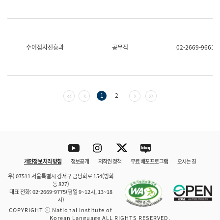
수어점자진흥과
공무직
02-2669-9661
첫 페이지
이전 페이지
다음 페이지
마지막 페이지
1
2
Youtube
Instagram
Twitter
blog
개인정보 처리 방침
정보공개
저작권 정책
무료 배포 프로그램
오시는 길
바로 가기
문체부와 소속기관
우) 07511 서울특별시 강서구 금낭화로 154(방화
동 827)
대표 전화: 02-2669-9775(평일 9~12시, 13~18
시)
COPYRIGHT ⓒ National Institute of
Korean Language ALL RIGHTS RESERVED.