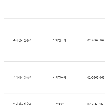
명,
교
직
육
위/
연
직
수
급,
과
전
어
화,
문
담
연
당
구
수어점자진흥과
학예연구사
02-2669-9698
업
실
무)
어
문
연
구
과
어
문
연
수어점자진흥과
학예연구사
02-2669-9696
구
과
(사
전
팀)
언
어
수어점자진흥과
주무관
02-2669-9613
정