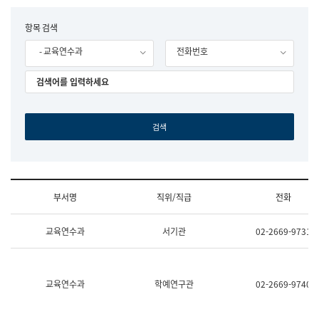
립
국
F
항목 검색
어
o
원
- 교육연수과
전화번호
r
조
m
직
도
국
어
원
원
장
기
획
연
수
부서명
직위/직급
전화
부
기
조
획
교육연수과
서기관
02-2669-9731
직
운
및
영
업
과
무
공
소
공
교육연수과
학예연구관
02-2669-9740
개
언
(부
어
서
과