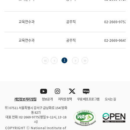
보
과
한
국
교육연수과
공무직
02-2669-9752
어
진
흥
과
교육연수과
공무직
02-2669-9645
수
어
점
자
첫 페이지
이전 페이지
다음 페이지
마지막 페이지
1
진
흥
과
Youtube
Instagram
Twitter
blog
개인정보 처리 방침
정보공개
저작권 정책
무료 배포 프로그램
오시는 길
바로 가기
문체부와 소속기관
우) 07511 서울특별시 강서구 금낭화로 154(방화
동 827)
대표 전화: 02-2669-9775(평일 9~12시, 13~18
시)
COPYRIGHT ⓒ National Institute of