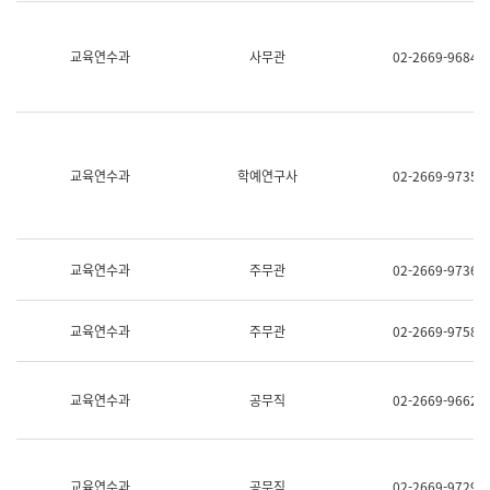
명,
교
직
육
위/
연
교육연수과
사무관
02-2669-9684
직
수
급,
과
전
어
화,
문
담
연
당
구
교육연수과
학예연구사
02-2669-9735
업
실
무)
어
문
연
구
교육연수과
주무관
02-2669-9736
과
어
문
교육연수과
주무관
02-2669-9758
연
구
과
(사
교육연수과
공무직
02-2669-9662
전
팀)
언
어
정
교육연수과
공무직
02-2669-9729