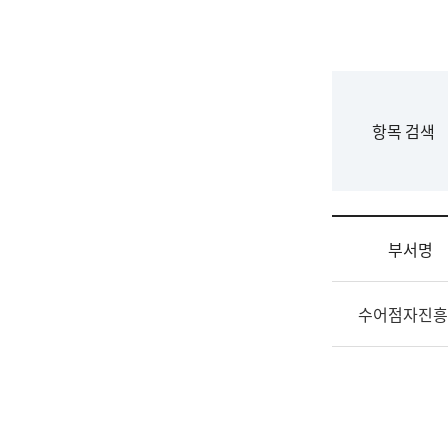
국
립
국
어
원
F
항목 검색
조
o
직
r
도
m
국
어
부서명
원
원
조
장
수어점자진흥
직
기
및
획
업
연
무
수
소
부
개
기