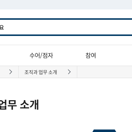
수어/점자
참여
조직과 업무 소개
바로가기
바로가기
업무 소개