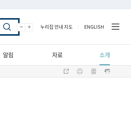
누리집 안내 지도
ENGLISH
전체 
축소
확대
알림
자료
소개
주소 복사
프린트
점자파일 내려받기
점자뷰어 보